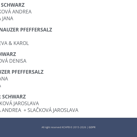
R SCHWARZ
AKOVÁ ANDREA
Á JANA
NAUZER PFEFFERSALZ
EVA & KAROL
CHWARZ
OVÁ DENISA
UZER PFEFFERSALZ
ANA
A
R SCHWARZ
ČKOVÁ JAROSLAVA
Á ANDREA + SLAČKOVÁ JAROSLAVA
All right reserved KCHPB © 2015-2026 |
GDPR