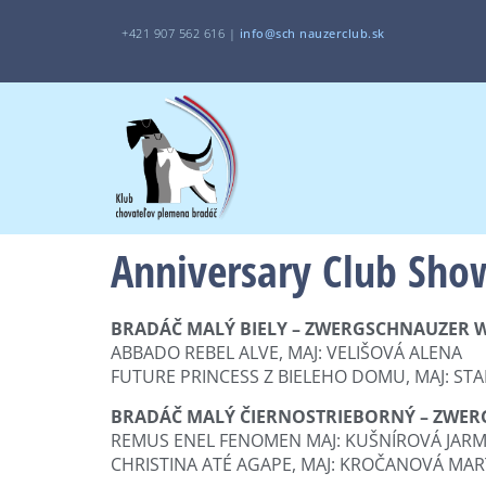
+421 907 562 616 |
i
nfo@sch
nauzerclub.sk
Anniversary Club Sho
BRADÁČ MALÝ BIELY – ZWERGSCHNAUZER W
ABBADO REBEL ALVE, MAJ: VELIŠOVÁ ALENA
FUTURE PRINCESS Z BIELEHO DOMU, MAJ: ST
BRADÁČ MALÝ ČIERNOSTRIEBORNÝ – ZWER
REMUS ENEL FENOMEN MAJ: KUŠNÍROVÁ JARM
CHRISTINA ATÉ AGAPE, MAJ: KROČANOVÁ MA