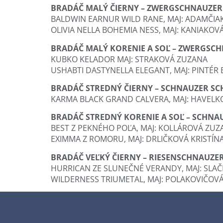
BRADÁČ MALÝ ČIERNY – ZWERGSCHNAUZE
BALDWIN EARNUR WILD RANE, MAJ: ADAMČI
OLIVIA NELLA BOHEMIA NESS, MAJ: KANIAKOV
BRADÁČ MALÝ KORENIE A SOĽ – ZWERGSCH
KUBKO KELADOR MAJ: STRAKOVÁ ZUZANA
USHABTI DASTYNELLA ELEGANT, MAJ: PINTÉR 
BRADÁČ STREDNÝ ČIERNY – SCHNAUZER S
KARMA BLACK GRAND CALVERA, MAJ: HAVELK
BRADÁČ STREDNÝ KORENIE A SOĽ – SCHNA
BEST Z PEKNÉHO POĽA, MAJ: KOLLÁROVÁ ZUZ
EXIMMA Z ROMORU, MAJ: DRLIČKOVÁ KRISTÍN
BRADÁČ VEĽKÝ ČIERNY – RIESENSCHNAUZE
HURRICAN ZE SLUNEČNÉ VERANDY, MAJ: SLA
WILDERNESS TRIUMETAL, MAJ: POLAKOVIČOV