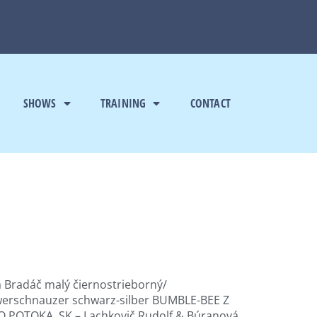
SHOWS
TRAINING
CONTACT
a Bradáč malý čiernostrieborný/
werschnauzer schwarz-silber BUMBLE-BEE Z
 POTOKA, SK – Lachkovič Rudolf & Búranová