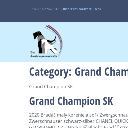
+421 907 562 616 |
i
nfo@sch
nauzerclub.sk
Category:
Grand Cham
Grand Champion SK
Grand Champion SK
2020 Bradáč malý korenie a soľ / Zwergschnau
Zwerschnauzer schwarz-silber CHANEL QUICK 
GLORIBAMU, CZ – Markovič Blanka Bradáč st