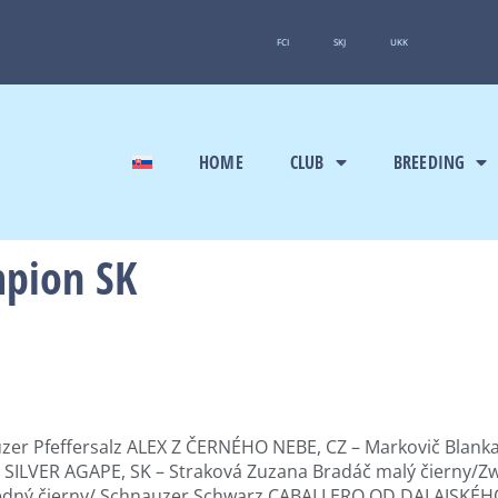
FCI
SKJ
UKK
HOME
CLUB
BREEDING
pion SK
zer Pfeffersalz ALEX Z ČERNÉHO NEBE, CZ – Markovič Blank
SILVER AGAPE, SK – Straková Zuzana Bradáč malý čierny/Z
redný čierny/ Schnauzer Schwarz CABALLERO OD DALAJSKÉHO