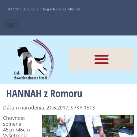
+421 907 562 616 |
i
nfo@sch
nauzerclub.sk
HANNAH z Romoru
Dátum narodenia: 21.6.2017, SPKP 1513
Chovnosť
splnená
45cm/46cm
Vyšetrenia: