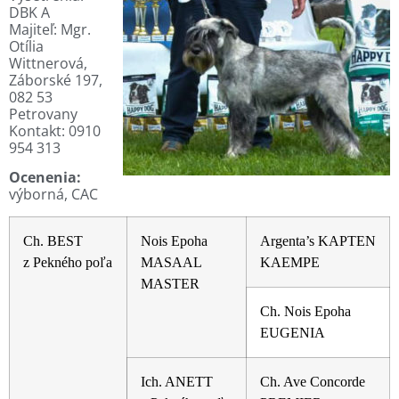
DBK A
Majiteľ: Mgr.
Otília
Wittnerová,
Záborské 197,
082 53
Petrovany
Kontakt: 0910
954 313
Ocenenia:
výborná, CAC
Ch. BEST
Nois Epoha
Argenta’s KAPTEN
z Pekného poľa
MASAAL
KAEMPE
MASTER
Ch. Nois Epoha
EUGENIA
Ich. ANETT
Ch. Ave Concorde