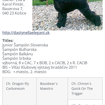
Karol Pintér,
Bauerova 7,
040 23 Košice
http://dastynellaelegant.sk
Titles:
Junior Šampión Slovenska
Šampión Bulharska
Šampión Balkánu
Šampión Srbska
výborná, 8 x CAC, 7 x BOB, 2 x CACIB, 2 x R. CACIB
BIS – Víťaz Klubovej výstavy bradáčov 2011
BOG: +.miesto, 2. miesto
Ch. Dragon Fly
Bouvbear´s
Ch. Chinon´s
Carboneum
Maestro
Quick On The
Trigger