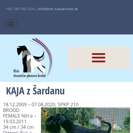
+421 907 562 616 |
i
nfo@sch
nauzerclub.sk
KAJA z Šardanu
18.12.2009 – 07.08.2020, SPKP 210
BROOD
FEMALE Nitra –
19.03.2011
34 cm / 34 cm
Owner: Eva a