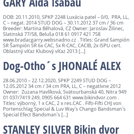
GARY Aida Isabau
DOB: 20.11.2010, SPKP 2248 Luxácia patel – 0/0, PRA, LL,
C – negat. 2014 STUD DOG – 30.11.2012 37 cm / 36 cm
Breeder: Martina Běhalová, CZ Owner: Jaroslav Žilinec,
Slatinská 77/58, Beluša 018 61 0917 421 758
www.bradacgarry.websnadno.cz . Titles: Grand šampión
SR Šampión SR 6x CAC, 5x R-CAC, CACIB, 2x ISPU cert.
Oblastný víťaz Klubový víťaz 2013 […]
Dog-Otho´s JHONALÉ ALEX
28.06.2010 – 22.12.2020, SPKP 2249 STUD DOG –
12.05.2012 34 cm / 34 cm PRA, LL, C – negatívne 2012
Owner: Zuzana Havlíková, Svätourbanská 40, Nitra 949
01 037/7419 249, 0905 664 631 www.bikindvor.com .
Titles: výborný, 1 x CAC, 2 x res.CAC . Fifti-Fifti CHJ von
Portenschlag Special & Luv Way´s Chango Bandsman´s
Special Efect Bandsman´s […]
STANLEY SILVER Bikin dvor