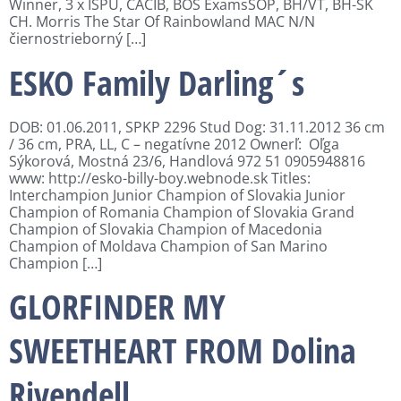
Winner, 3 x ISPU, CACIB, BOS ExamsSOP, BH/VT, BH-SK
CH. Morris The Star Of Rainbowland MAC N/N
čiernostrieborný […]
ESKO Family Darling´s
DOB: 01.06.2011, SPKP 2296 Stud Dog: 31.11.2012 36 cm
/ 36 cm, PRA, LL, C – negatívne 2012 Ownerľ: Oľga
Sýkorová, Mostná 23/6, Handlová 972 51 0905948816
www: http://esko-billy-boy.webnode.sk Titles:
Interchampion Junior Champion of Slovakia Junior
Champion of Romania Champion of Slovakia Grand
Champion of Slovakia Champion of Macedonia
Champion of Moldava Champion of San Marino
Champion […]
GLORFINDER MY
SWEETHEART FROM Dolina
Rivendell