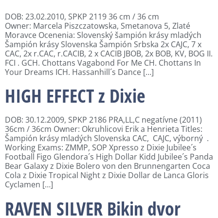
DOB: 23.02.2010, SPKP 2119 36 cm / 36 cm
Owner: Marcela Piszczatowska, Smetanova 5, Zlaté
Moravce Ocenenia: Slovenský šampión krásy mladých
Šampión krásy Slovenska Šampión Srbska 2x CAJC, 7 x
CAC, 2x r.CAC, r.CACIB, 2 x CACIB JBOB, 2x BOB, KV, BOG II.
FCI . GCH. Chottans Vagabond For Me CH. Chottans In
Your Dreams ICH. Hassanhill´s Dance […]
HIGH EFFECT z Dixie
DOB: 30.12.2009, SPKP 2186 PRA,LL,C negatívne (2011)
36cm / 36cm Owner: Okruhlicovi Erik a Henrieta Titles:
Šampión krásy mladých Slovenska CAC, CAJC, výborný .
Working Exams: ZMMP, SOP Xpresso z Dixie Jubilee´s
Football Figo Glendora´s High Dollar Kidd Jubilee´s Panda
Bear Galaxy z Dixie Bolero von den Brunnengarten Coca
Cola z Dixie Tropical Night z Dixie Dollar de Lanca Gloris
Cyclamen […]
RAVEN SILVER Bikin dvor