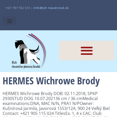
+421 907 562 616 |
i
nfo@sch
nauzerclub.sk
HERMES Wichrowe Brody
HERMES Wichrowe Brody DOB: 02.11.2018, SPKP
2930STUD DOG 10.07.202136 cm / 36 cmMedical
examinations:DNA, MAC N/N, PRA1 N/POwner:
Kušnírová Jarmila, Javorová 1553/12A, 900 24 Veľký Biel
Contact: +421 905 115 024 TitlesEx. 1, 4 x CAC, Club