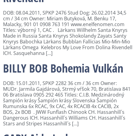
DOB: 08.04.2011, SPKP 2476 Stud Dog: 26.02.2014 34,5
cm / 34 cm Owner: Miriam Butyková, M. Benku 17,
Malacky, 901 01 0908 763 191 www.enelfenomen.com
Titles: výborný 1, CAC . Lärkans Willhelm Santa Knyrys
Made in Russia Santa Knyrys Shokolandy Zayats Santy
Knyrys Babochka Lärkans Bubblan Fallicias Mio-Min-Mio
Lärkans Omega Kelebros My Love From Dolina Rivendell
ICH. Sasquehanna […]
BILLY BOB Bohemia Vulkán
DOB: 15.01.2011, SPKP 2282 36 cm / 36 cm Owner:
MUDr. Jarmila Gajdárová, Strmý vŕšok 70, Bratislava 841
06 Bratislava 0905 292 465 Titles: C.I.B. Medzinárodný
šampión krásy Šampión krásy Slovenska Šampión
Rumunska 6x RCAC, 9x CAC, 4x RCACIB 4x CACIB, 2x
BOS, 2x BOB . JWW Funflash Chinook CH. Hassanhill´s
Dangerous ICH. Hassanhill´s Williams CH. Hassanhill´s
Stars and Stripes Hassanhill´s […]