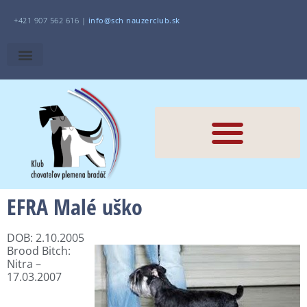
+421 907 562 616 |
i
nfo@sch
nauzerclub.sk
EFRA Malé uško
DOB: 2.10.2005
Brood Bitch:
Nitra –
17.03.2007