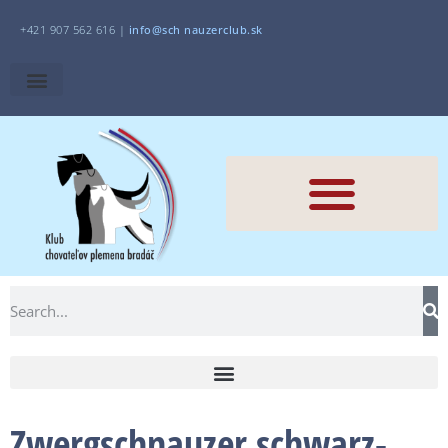
+421 907 562 616 |
i
nfo@sch
nauzerclub.sk
Zwergschnauzer schwarz-