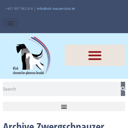
+421 907 562 616 |
i
nfo@sch
nauzerclub.sk
Archive Zwergschnauzer