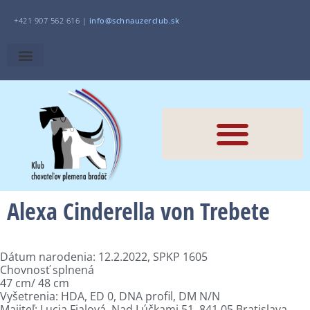
+421 907 562 616 |
i
nfo@schnauzerclub.sk
Alexa Cinderella von Trebete
Dátum narodenia: 12.2.2022, SPKP 1605
Chovnosť splnená
47 cm/ 48 cm
Vyšetrenia: HDA, ED 0, DNA profil, DM N/N
Majiteľ: Lucia Fialová, Nad Lúčkami 51, 841 05 Bratislava