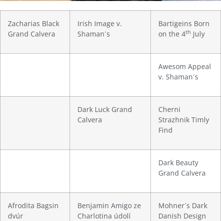
Zacharias Black
Irish Image v.
Bartigeins Born
th
Grand Calvera
Shaman´s
on the 4
July
Awesom Appeal
v. Shaman´s
Dark Luck Grand
Cherni
Calvera
Strazhnik Timly
Find
Dark Beauty
Grand Calvera
Afrodita Bagsin
Benjamin Amigo ze
Mohner´s Dark
dvúr
Charlotina údolí
Danish Design