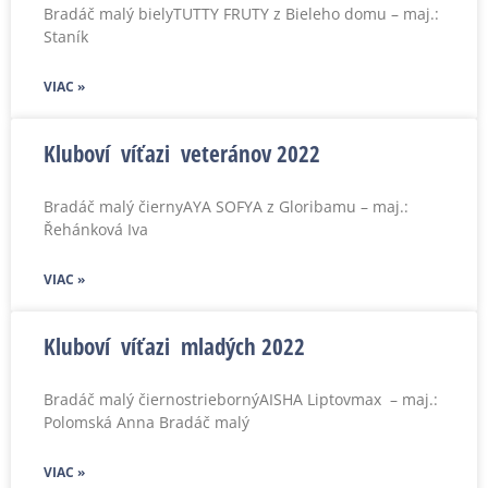
Bradáč malý bielyTUTTY FRUTY z Bieleho domu – maj.:
Staník
VIAC »
Kluboví víťazi veteránov 2022
Bradáč malý čiernyAYA SOFYA z Gloribamu – maj.:
Řehánková Iva
VIAC »
Kluboví víťazi mladých 2022
Bradáč malý čiernostriebornýAISHA Liptovmax – maj.:
Polomská Anna Bradáč malý
VIAC »