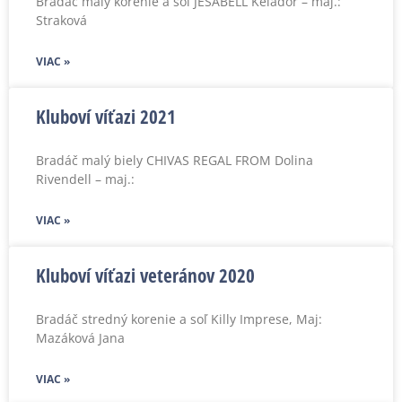
Bradáč malý korenie a soľ JESABELL Kelador – maj.:
Straková
VIAC »
Kluboví víťazi 2021
Bradáč malý biely CHIVAS REGAL FROM Dolina
Rivendell – maj.:
VIAC »
Kluboví víťazi veteránov 2020
Bradáč stredný korenie a soľ Killy Imprese, Maj:
Mazáková Jana
VIAC »