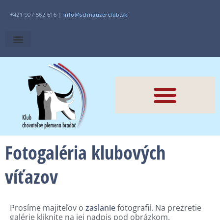
+421 907 562 616 |
i
nfo@schnauzerclub.sk
Fotogaléria klubových
víťazov
Prosíme majiteľov o
zaslanie
fotografií. Na prezretie
galérie kliknite na jej nadpis pod obrázkom.