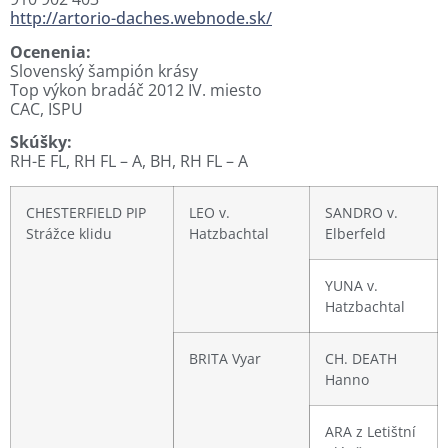
http://artorio-daches.webnode.sk/
Ocenenia:
Slovenský šampión krásy
Top výkon bradáč 2012 IV. miesto
CAC, ISPU
Skúšky:
RH-E FL, RH FL – A, BH, RH FL – A
CHESTERFIELD PIP
LEO v.
SANDRO v.
Strážce klidu
Hatzbachtal
Elberfeld
YUNA v.
Hatzbachtal
BRITA Vyar
CH. DEATH
Hanno
ARA z Letištní