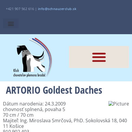
+421 907 562 616 |
i
nfo@schnauzerclub.sk
ARTORIO Goldest Daches
Dátum narodenia: 24.3.2009
chovnosť splnená, povaha 5
70 cm / 70 cm
Majiteľ: Ing. Miroslava Smrčová, PhD.
Sokolovská 18, 040
11 Košice
910 902 403