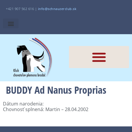
+421 907 562 616 |
i
nfo@schnauzerclub.sk
BUDDY Ad Nanus Proprias
Dátum narodenia:
Chovnosť splnená: Martin – 28.04.2002