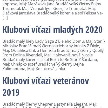
Imprese, Maj: Mazáková Jana Bradáč veľký čierny Enjoy
Triumetal, Maj: Vraniak Igor Georgie Triumetal, Maj:
Slačková Jaroslava Bradáč veľký korenie a soľ Felissa Ve-
[…]
Kluboví víťazi mladých 2020
Bradáč malý biely Lady Gaga Z Bieleho Domu, Maj: Staník
Miroslav Bradáč malý čiernostrieborný Infinity Z Dixie,
Maj: Okruhlica Erik a Henrieta Bradáč malý čierny Quelly
From Dolina Rivendell, Maj: Holovanišinová Nicole
Bradáč malý korenie a soľ Born to Be Star Z Šardanu,
Maj: Chnápko Jozef Bradáč veľký čierny Dejna
Kalimantana, Maj: Koctúrová Janka
Kluboví víťazi veteránov
2019
Bradáč malý čierny Cheprer Dastynella Elegant, Maj: