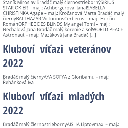
Staník Miroslav Bradáč malý čiernostriebornýSIRIUS
STAR OK-ER – maj.: Achbergerova JanaISABELLA
CHRISTINKA Agape – maj.: Kročanová Marta Bradáč malý
čiernyBALTHAZAR VictoriousCerberus – maj.: Horčin
RomanORPHEE DES BLINDS My angel Tomi – maj.:
Nechalová Jana Bradáč malý korenie a soľWORLD PEACE
Astronaut – maj.: Mazáková Jana Bradáč […]
Kluboví víťazi veteránov
2022
Bradáč malý čiernyAYA SOFYA z Gloribamu – maj.:
Řehánková Iva
Kluboví víťazi mladých
2022
Bradáč malý čiernostriebornýAISHA Liptovmax – maj.: