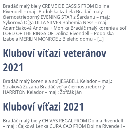
Bradáč malý biely CREME DE CASSIS FROM Dolina
Rivendell – maj.: Podolska Izabela Bradáč malý
čiernostrieborný EVENING STAR z Šardanu – maj.:
Sýkorová Oľga ULLA SILVER Bohemia Ness – maj.:
Adamčiaková Andrea + Monika Bradáč malý korenie a soľ
LORD OF THE RINGS OF Dolina Rivendell – Podolska
Izabela MERILIN MONROE z Bieleho domu – […]
Kluboví víťazi veteránov
2021
Bradáč malý korenie a soľ JESABELL Kelador – maj.:
Straková Zuzana Bradáč veľký čiernostrieborný
HARRITON Kelador – maj.: Žofčák Ján
Kluboví víťazi 2021
Bradáč malý biely CHIVAS REGAL FROM Dolina Rivendell
– maj.: Čajková Lenka CURA CAO FROM Dolina Rivendell –