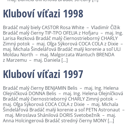
Kluboví víťazi 1998
Bradáč malý biely CASTOR Rosa White – Vladimír Čížik
Bradáč malý čierny TIP-TPO OFELIA z Hofjaru – maj. Ing.
Larisa Rezková Bradáč malý čiernostrieborný CHARLY
Zimný potok – maj. Oľga Sýkorová COCA COLA z Dixie –
maj. Michala Šindelářová Bradáč malý korenie a soľ ULI
Moldau North – maj. Malgorzata Wantuch BRENDA
z Marzemu – maj. Daniela […]
Kluboví víťazi 1997
Bradáč malý čierny BENJAMIN Belis – maj. Ing. Helena
Olejníčková DONNA Belis – maj. Ing. Helena Olejníčková
Bradáč malý čiernostrieborný CHARLY Zimný potok –
maj. Oľga Sýkorová COCA COLA z Dixie – maj. Michala
Šindelářová Bradáč malý korenie a soľ PETN Astronaut –
maj. Miroslava Shánilová DORIS Svetobežník – maj.
Anna Holcingerová Bradáč stredný čierny MONY […]