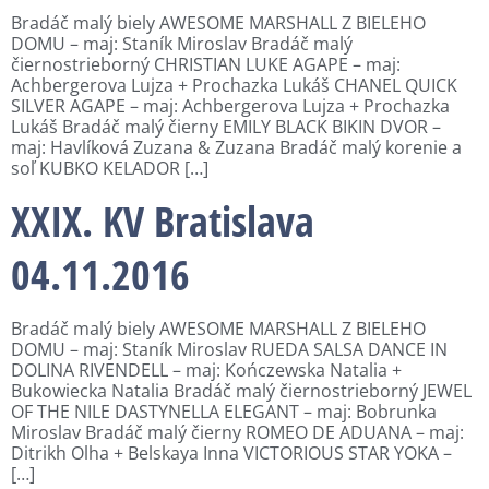
Bradáč malý biely AWESOME MARSHALL Z BIELEHO
DOMU – maj: Staník Miroslav Bradáč malý
čiernostrieborný CHRISTIAN LUKE AGAPE – maj:
Achbergerova Lujza + Prochazka Lukáš CHANEL QUICK
SILVER AGAPE – maj: Achbergerova Lujza + Prochazka
Lukáš Bradáč malý čierny EMILY BLACK BIKIN DVOR –
maj: Havlíková Zuzana & Zuzana Bradáč malý korenie a
soľ KUBKO KELADOR […]
XXIX. KV Bratislava
04.11.2016
Bradáč malý biely AWESOME MARSHALL Z BIELEHO
DOMU – maj: Staník Miroslav RUEDA SALSA DANCE IN
DOLINA RIVENDELL – maj: Kończewska Natalia +
Bukowiecka Natalia Bradáč malý čiernostrieborný JEWEL
OF THE NILE DASTYNELLA ELEGANT – maj: Bobrunka
Miroslav Bradáč malý čierny ROMEO DE ADUANA – maj:
Ditrikh Olha + Belskaya Inna VICTORIOUS STAR YOKA –
[…]