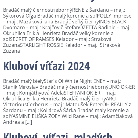
Bradáč malý čiernostriebornýRENE z Šardanu – maj.:
Sýkorová Oľga Bradáč malý korenie a soľPOLLY Imprese
– maj.: Mazáková Jana Bradáč veľký čiernyINOS BLACK
Dvomaro – maj.: Krajčovič ŠtefanOZETTA Radinie – maj.:
Okruhlica Erik a Henrieta Bradáč veľký korenie a
soľSECRET OF RAMSES Kelador – maj.: Straková
ZuzanaSTARLIGHT ROSSIE Kelador – maj.: Straková
Zuzana
Kluboví víťazi 2024
Bradáč malý bielyStar´s Of White Night ENEY – maj.:
Staník Miroslav Bradáč malý čiernostriebornýUNO OK-ER
– maj.: Komjáthyová AdelaSTEFFANI OK-ER – maj.:
Okruhlica Erik a Henrieta Bradáč malý čiernyARCI
VictoriousCerberus – maj.: Matoušek PeterOH REALLY z
Šardanu – maj.: Kollárová Šárka Bradáč malý korenie a
soľYASMINE ELIŠKA ZOEY Wild Rane – maj.: Adamčiaková
Andrea a […]
Kluboví víťazi mladých