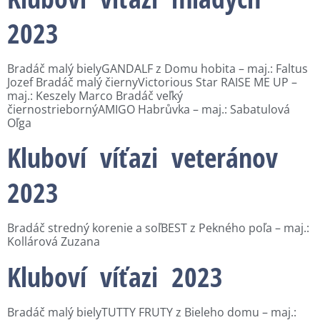
2023
Bradáč malý bielyGANDALF z Domu hobita – maj.: Faltus
Jozef Bradáč malý čiernyVictorious Star RAISE ME UP –
maj.: Keszely Marco Bradáč veľký
čiernostriebornýAMIGO Habrůvka – maj.: Sabatulová
Oľga
Kluboví víťazi veteránov
2023
Bradáč stredný korenie a soľBEST z Pekného poľa – maj.:
Kollárová Zuzana
Kluboví víťazi 2023
Bradáč malý bielyTUTTY FRUTY z Bieleho domu – maj.: