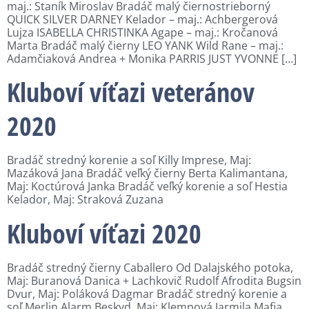
maj.: Staník Miroslav Bradáč malý čiernostrieborný
QUICK SILVER DARNEY Kelador – maj.: Achbergerová
Lujza ISABELLA CHRISTINKA Agape – maj.: Kročanová
Marta Bradáč malý čierny LEO YANK Wild Rane – maj.:
Adamčiaková Andrea + Monika PARRIS JUST YVONNE […]
Kluboví víťazi veteránov
2020
Bradáč stredný korenie a soľ Killy Imprese, Maj:
Mazáková Jana Bradáč veľký čierny Berta Kalimantana,
Maj: Koctúrová Janka Bradáč veľký korenie a soľ Hestia
Kelador, Maj: Straková Zuzana
Kluboví víťazi 2020
Bradáč stredný čierny Caballero Od Dalajského potoka,
Maj: Buranová Danica + Lachkovič Rudolf Afrodita Bugsin
Dvur, Maj: Poláková Dagmar Bradáč stredný korenie a
soľ Merlin Alarm Beskyd, Maj: Klempová Jarmila Mafia