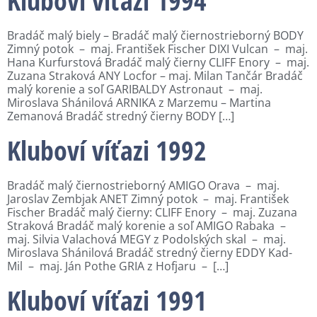
Bradáč malý biely – Bradáč malý čiernostrieborný BODY
Zimný potok – maj. František Fischer DIXI Vulcan – maj.
Hana Kurfurstová Bradáč malý čierny CLIFF Enory – maj.
Zuzana Straková ANY Locfor – maj. Milan Tančár Bradáč
malý korenie a soľ GARIBALDY Astronaut – maj.
Miroslava Shánilová ARNIKA z Marzemu – Martina
Zemanová Bradáč stredný čierny BODY […]
Kluboví víťazi 1992
Bradáč malý čiernostrieborný AMIGO Orava – maj.
Jaroslav Zembjak ANET Zimný potok – maj. František
Fischer Bradáč malý čierny: CLIFF Enory – maj. Zuzana
Straková Bradáč malý korenie a soľ AMIGO Rabaka –
maj. Silvia Valachová MEGY z Podolských skal – maj.
Miroslava Shánilová Bradáč stredný čierny EDDY Kad-
Mil – maj. Ján Pothe GRIA z Hofjaru – […]
Kluboví víťazi 1991