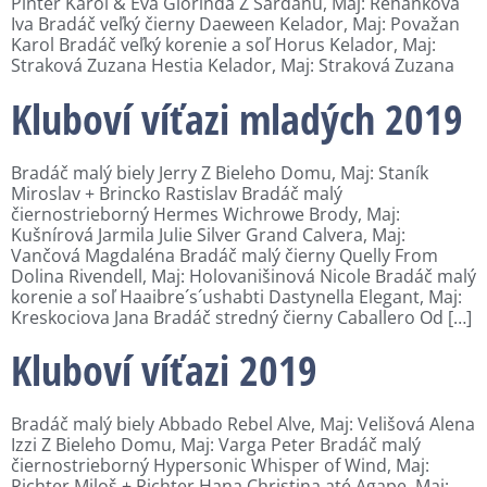
Pintér Karol & Eva Glorinda Z Šardanu, Maj: Řehánková
Iva Bradáč veľký čierny Daeween Kelador, Maj: Považan
Karol Bradáč veľký korenie a soľ Horus Kelador, Maj:
Straková Zuzana Hestia Kelador, Maj: Straková Zuzana
Kluboví víťazi mladých 2019
Bradáč malý biely Jerry Z Bieleho Domu, Maj: Staník
Miroslav + Brincko Rastislav Bradáč malý
čiernostrieborný Hermes Wichrowe Brody, Maj:
Kušnírová Jarmila Julie Silver Grand Calvera, Maj:
Vančová Magdaléna Bradáč malý čierny Quelly From
Dolina Rivendell, Maj: Holovanišinová Nicole Bradáč malý
korenie a soľ Haaibre´s´ushabti Dastynella Elegant, Maj:
Kreskociova Jana Bradáč stredný čierny Caballero Od […]
Kluboví víťazi 2019
Bradáč malý biely Abbado Rebel Alve, Maj: Velišová Alena
Izzi Z Bieleho Domu, Maj: Varga Peter Bradáč malý
čiernostrieborný Hypersonic Whisper of Wind, Maj:
Richter Miloš + Richter Hana Christina até Agape, Maj: