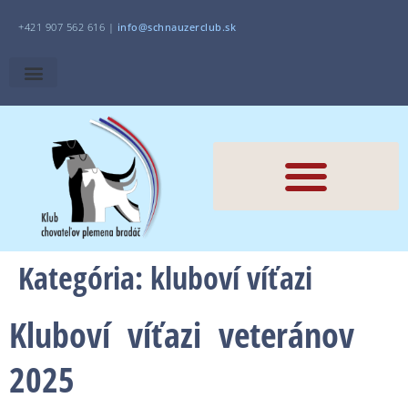
+421 907 562 616 |
i
nfo@schnauzerclub.sk
Kategória:
kluboví víťazi
Kluboví víťazi veteránov
2025