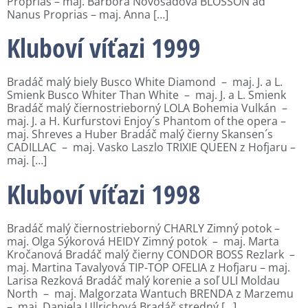
Proprias – maj. Barbora Novosadová BLOSSON ad
Nanus Proprias – maj. Anna […]
Kluboví víťazi 1999
Bradáč malý biely Busco White Diamond – maj. J. a L.
Smienk Busco Whiter Than White – maj. J. a L. Smienk
Bradáč malý čiernostrieborný LOLA Bohemia Vulkán –
maj. J. a H. Kurfurstovi Enjoy´s Phantom of the opera –
maj. Shreves a Huber Bradáč malý čierny Skansen´s
CADILLAC – maj. Vasko Laszlo TRIXIE QUEEN z Hofjaru –
maj. […]
Kluboví víťazi 1998
Bradáč malý čiernostrieborný CHARLY Zimný potok –
maj. Olga Sýkorová HEIDY Zimný potok – maj. Marta
Kročanová Bradáč malý čierny CONDOR BOSS Rezlark –
maj. Martina Tavalyová TIP-TOP OFELIA z Hofjaru – maj.
Larisa Rezková Bradáč malý korenie a soľ ULI Moldau
North – maj. Malgorzata Wantuch BRENDA z Marzemu
– maj. Daniela Ullrichová Bradáč stredný […]