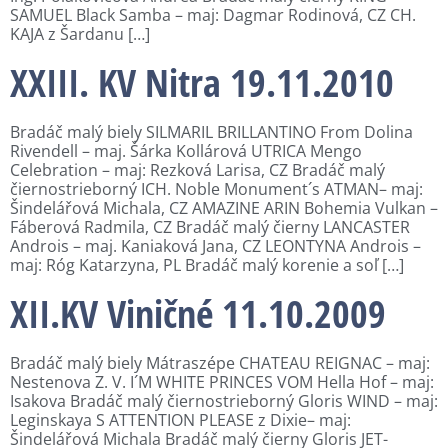
SAMUEL Black Samba – maj: Dagmar Rodinová, CZ CH.
KAJA z Šardanu […]
XXIII. KV Nitra 19.11.2010
Bradáč malý biely SILMARIL BRILLANTINO From Dolina
Rivendell – maj. Šárka Kollárová UTRICA Mengo
Celebration – maj: Rezková Larisa, CZ Bradáč malý
čiernostrieborný ICH. Noble Monument´s ATMAN– maj:
Šindelářová Michala, CZ AMAZINE ARIN Bohemia Vulkan –
Fáberová Radmila, CZ Bradáč malý čierny LANCASTER
Androis – maj. Kaniaková Jana, CZ LEONTYNA Androis –
maj: Róg Katarzyna, PL Bradáč malý korenie a soľ […]
XII.KV Viničné 11.10.2009
Bradáč malý biely Mátraszépe CHATEAU REIGNAC – maj:
Nestenova Z. V. I´M WHITE PRINCES VOM Hella Hof – maj:
Isakova Bradáč malý čiernostrieborný Gloris WIND – maj:
Leginskaya S ATTENTION PLEASE z Dixie– maj:
Šindelářová Michala Bradáč malý čierny Gloris JET-