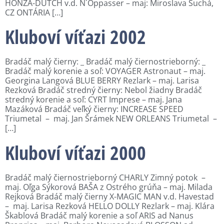
HONZA-DUTCH v.d. N´Oppasser – maj: Miroslava Suchá,
CZ ONTÁRIA […]
Kluboví víťazi 2002
Bradáč malý čierny: _ Bradáč malý čiernostrieborný: _
Bradáč malý korenie a soľ: VOYAGER Astronaut – maj.
Georgina Langová BLUE BERRY Rezlark – maj. Larisa
Rezková Bradáč stredný čierny: Nebol žiadny Bradáč
stredný korenie a soľ: CYRT Imprese – maj. Jana
Mazáková Bradáč veľký čierny: INCREASE SPEED
Triumetal – maj. Jan Šrámek NEW ORLEANS Triumetal –
[…]
Kluboví víťazi 2000
Bradáč malý čiernostrieborný CHARLY Zimný potok –
maj. Oľga Sýkorová BAŠA z Ostrého grúňa – maj. Milada
Rejková Bradáč malý čierny X-MAGIC MAN v.d. Havestad
– maj. Larisa Rezková HELLO DOLLY Rezlark – maj. Klára
Škablová Bradáč malý korenie a soľ ARIS ad Nanus