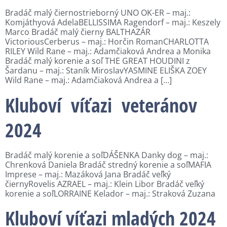
Bradáč malý čiernostrieborný UNO OK-ER – maj.:
Komjáthyová AdelaBELLISSIMA Ragendorf – maj.: Keszely
Marco Bradáč malý čierny BALTHAZÁR
VictoriousCerberus – maj.: Horčin RomanCHARLOTTA
RILEY Wild Rane – maj.: Adamčiaková Andrea a Monika
Bradáč malý korenie a soľ THE GREAT HOUDINI z
Šardanu – maj.: Staník MiroslavYASMINE ELIŠKA ZOEY
Wild Rane – maj.: Adamčiaková Andrea a […]
Kluboví víťazi veteránov
2024
Bradáč malý korenie a soľDÁŠENKA Danky dog – maj.:
Chrenková Daniela Bradáč stredný korenie a soľMAFIA
Imprese – maj.: Mazáková Jana Bradáč veľký
čiernyRovelis AZRAEL – maj.: Klein Libor Bradáč veľký
korenie a soľLORRAINE Kelador – maj.: Straková Zuzana
Kluboví víťazi mladých 2024