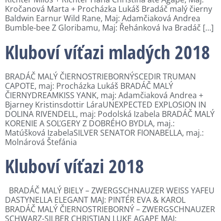
Kročanová Marta + Procházka Lukáš Bradáč malý čierny
Baldwin Earnur Wild Rane, Maj: Adamčiaková Andrea
Bumble-bee Z Gloribamu, Maj: Řehánková Iva Bradáč […]
Kluboví víťazi mladých 2018
BRADÁČ MALÝ ČIERNOSTRIEBORNÝSCEDIR TRUMAN
CAPOTE, maj: Procházka Lukáš BRADÁČ MALÝ
ČIERNYDREAMKISS YANK, maj: Adamčiaková Andrea +
Bjarney Kristinsdottir LáraUNEXPECTED EXPLOSION IN
DOLINA RIVENDELL, maj: Podolská Izabela BRADÁČ MALÝ
KORENIE A SOĽGERY Z DOBRÉHO BYDLA, maj.:
Matúšková IzabelaSILVER SENATOR FIONABELLA, maj.:
Molnárová Štefánia
Kluboví víťazi 2018
BRADÁČ MALÝ BIELY – ZWERGSCHNAUZER WEISS YAFEU
DASTYNELLA ELEGANT MAJ: PINTÉR EVA & KAROL
BRADÁČ MALÝ ČIERNOSTRIEBORNÝ – ZWERGSCHNAUZER
SCHWARZ-SILBER CHRISTIAN LUKE AGAPE MAJ: