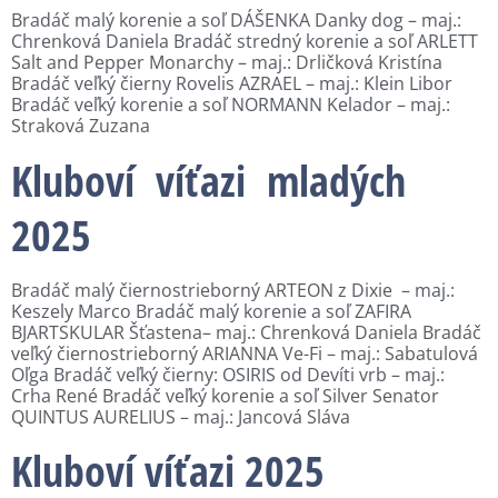
Bradáč malý korenie a soľ DÁŠENKA Danky dog – maj.:
Chrenková Daniela Bradáč stredný korenie a soľ ARLETT
Salt and Pepper Monarchy – maj.: Drličková Kristína
Bradáč veľký čierny Rovelis AZRAEL – maj.: Klein Libor
Bradáč veľký korenie a soľ NORMANN Kelador – maj.:
Straková Zuzana
Kluboví víťazi mladých
2025
Bradáč malý čiernostrieborný ARTEON z Dixie – maj.:
Keszely Marco Bradáč malý korenie a soľ ZAFIRA
BJARTSKULAR Šťastena– maj.: Chrenková Daniela Bradáč
veľký čiernostrieborný ARIANNA Ve-Fi – maj.: Sabatulová
Oľga Bradáč veľký čierny: OSIRIS od Devíti vrb – maj.:
Crha René Bradáč veľký korenie a soľ Silver Senator
QUINTUS AURELIUS – maj.: Jancová Sláva
Kluboví víťazi 2025