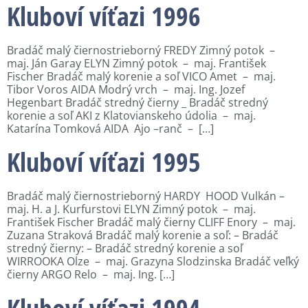
Kluboví víťazi 1996
Bradáč malý čiernostrieborný FREDY Zimný potok –
maj. Ján Garay ELYN Zimný potok – maj. František
Fischer Bradáč malý korenie a soľ VICO Amet – maj.
Tibor Voros AIDA Modrý vrch – maj. Ing. Jozef
Hegenbart Bradáč stredný čierny _ Bradáč stredný
korenie a soľ AKI z Klatovianskeho údolia – maj.
Katarína Tomková AIDA Ajo –ranč – […]
Kluboví víťazi 1995
Bradáč malý čiernostrieborný HARDY HOOD Vulkán –
maj. H. a J. Kurfurstovi ELYN Zimný potok – maj.
František Fischer Bradáč malý čierny CLIFF Enory – maj.
Zuzana Straková Bradáč malý korenie a soľ: – Bradáč
stredný čierny: – Bradáč stredný korenie a soľ
WIRROOKA Olze – maj. Grazyna Slodzinska Bradáč veľký
čierny ARGO Relo – maj. Ing. […]
Kluboví víťazi 1994