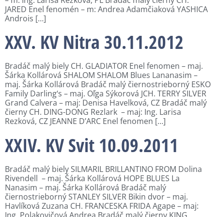
JARED Enel fenomén – m: Andrea Adamčiaková YASHICA
Androis […]
XXV. KV Nitra 30.11.2012
Bradáč malý biely CH. GLADIATOR Enel fenomen – maj.
Šárka Kollárová SHALOM SHALOM Blues Lananasim –
maj. Šárka Kollárová Bradáč malý čiernostrieborný ESKO
Family Darling‘s – maj. Oľga Sýkorová JCH. TERRY SILVER
Grand Calvera – maj: Denisa Havelková, CZ Bradáč malý
čierny CH. DING-DONG Rezlark – maj: Ing. Larisa
Rezková, CZ JEANNE D’ARC Enel fenomen […]
XXIV. KV Svit 10.09.2011
Bradáč malý biely SILMARIL BRILLANTINO FROM Dolina
Rivendell – maj. Šárka Kollárová HOPE BLUES La
Nanasim – maj. Šárka Kollárová Bradáč malý
čiernostrieborný STANLEY SILVER Bikin dvor – maj.
Havlíková Zuzana CH. FRANCESKA FRIDA Agape – maj:
Ing. Polakovičová Andrea Bradáč malý čierny KING