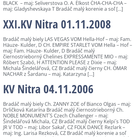
BLACK – maj: Seliverstova O. A. Elkost CHA-CHA-CHA –
maj: Gladyshevskaya T Bradáč malý korenie a soľ […]
XXI.KV Nitra 01.11.2008
Bradáč malý biely LAS VEGAS VOM Hella-Hof – maj: Fam.
Häuze- Kulder, D CH. EMPIRE STARLET VOM Hella – Hof –
maj: Fam. Häuze- Kulder, D Bradáč malý
čiernostrieborný Chelines EXPRESSAMENTE MIO – maj:
Róbert Szabó, H ATTENTION PLEASE z Dixie – maj:
Michala Šindelářová, CZ Bradáč malý čierny CH. OMAR
NACHAR z Šardanu – maj. Katarzyna […]
KV Nitra 04.11.2006
Bradáč malý biely Ch. ZANNY ZOE of Bianco Olgas – maj:
Drličková Katarína Bradáč malý čiernostrieborný Ch.
NOBLE MONUMENT´S Czech Challenger – maj:
Šindelářová Michala, CZ Bradáč malý čierny Kelpi´s TOD
JR V TOD – maj: Libor Sakař, CZ FOLK DANCE Rezlark –
maj: Ing. Larisa Rezková, CZ Bradáč malý korenie a soľ