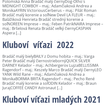
Polomská Anna Bradáč malý čiernyDog-Otho´s
MIDNIGHT COWBOY – maj.: Adamčiaková Andrea a
MonikaAYRIN VictoriousCerberus – maj.: Pilát Roman
Bradáč malý korenie a soľNew Devil LA FLEUR – maj.:
Balážiková Henrieta Bradáč stredný korenie a
soľNOREEN Imprese – maj.: Feben PatrikNAIRA Imprese –
maj.: Bršelová Renata Bradáč veľký čiernyCASPIAN
Aspera […]
Kluboví víťazi 2022
Bradáč malý bielyBAILY z Domu hobita – maj.: Varga
Peter Bradáč malý čiernostriebornýQUICK SILVER
DARNEY Kelador – maj.: Achbergerov LujzaBELLISSIMA
Ragendorf – maj.: Keszely Marco Bradáč malý čiernyLEO
YANK Wild Rane – maj.: Adamčiaková Andrea a
MonikaBORMIA BRITA Ragendorf – maj.: Pecho René
Bradáč malý korenie a soľODIN Kelador – maj.: Braun
JurajCOFFEE CANDY Astronaut […]
Kluboví víťazi mladých 2021