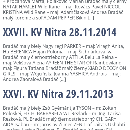
+ Kročanová Marta, Polakovič Marián Bradáč malý čierny
NATAR HAMLET Wild Rane – maj: Kovács Pavel NICCOL
KRISTÍNA Wild Rane – maj: Adamčiaková Andrea Bradáč
malý korenie a soľ ADAM PEPPER Bikin […]
XXVII. KV Nitra 28.11.2014
Bradáč malý biely Nagyiregi PARKER – maj: Viragh Anita,
Hu BERENICA Hajan Polonia – maj: Šichnárková Iva
Bradáč malý čiernostrieborný ATTILA Belu La Reina –
maj: Velišová Alena AYREEN THE STAR OF Rainbowland –
maj: Figura Tatiana Bradáč malý čierny XIADO DECOY ON
GIRLS – maj: Wójcińska Joanna YASHICA Androis – maj:
Andrea Zaoralová Bradáč […]
XXVI. KV Nitra 29.11.2013
Bradáč malý biely Zsó Gyémántja TYSON – m: Zoltan
Pölöskei, H CH. BARBARELA WT Rezlark – m: Ing. Larisa
Rezková, PL Bradáč malý čiernostrieborný CH. GARY
AIDA Isabau – m: Jaroslav Žilinec ZENIT of Taita’s Ushabti
– m: Ing. Larisa Rezková, PL Bradáč malý čierny CH.