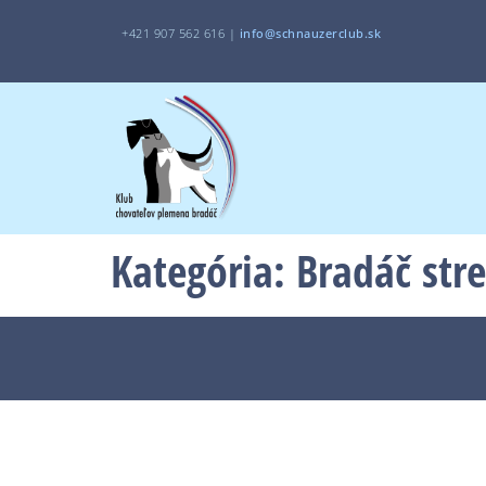
+421 907 562 616 |
i
nfo@schnauzerclub.sk
Kategória:
Bradáč str