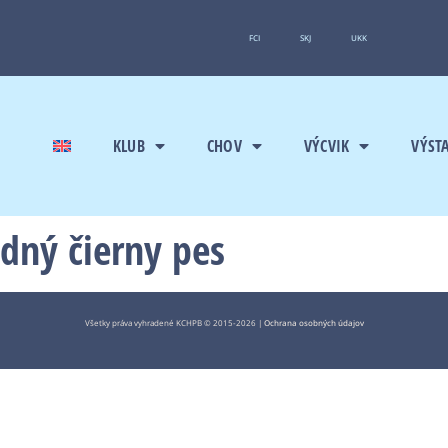
FCI
SKJ
UKK
KLUB
CHOV
VÝCVIK
VÝST
edný čierny pes
Všetky práva vyhradené KCHPB © 2015-2026 |
Ochrana osobných údajov