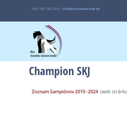
+421 907 562 616 |
i
nfo@schnauzerclub.sk
Champion SKJ
Zoznam šampiónov 2010 -2024
(web stránka