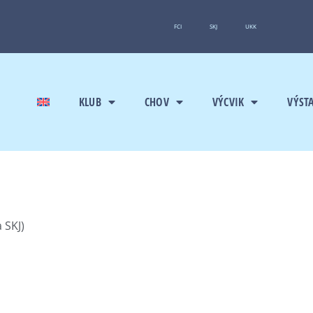
FCI
SKJ
UKK
KLUB
CHOV
VÝCVIK
VÝST
 SKJ)