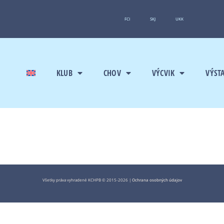
FCI
SKJ
UKK
KLUB
CHOV
VÝCVIK
VÝST
Všetky práva vyhradené KCHPB © 2015-2026 |
Ochrana osobných údajov