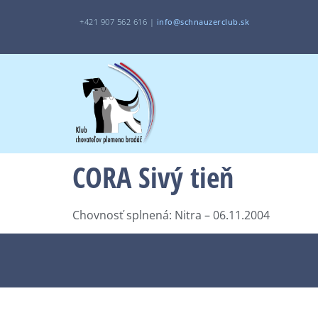
+421 907 562 616 |
i
nfo@schnauzerclub.sk
CORA Sivý tieň
Chovnosť splnená: Nitra – 06.11.2004