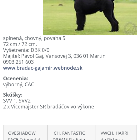
splnená, chovný, povaha 5
72 cm / 72 cm,
Vyšetrenia: DBK 0/0
Majiteľ: Pavol Gaj, Vansovej 3, 036 01 Martin
0903 251 603
www.bradac-gajamir.webnode.sk
Ocenenia:
výborný, CAC
Skúšky:
SVV 1, SVV2
2 x Vicemajster SR bradáčov vo výkone
OVESHADOW
CH. FANTASTIC
VWCH. HARRI
FACE Triumetal
DREAM Radinie
de Pichera