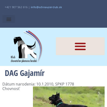
+421 907 562 616 |
i
nfo@schnauzerclub.sk
DAG Gajamír
Dátum narodenia: 10.1.2010, SPKP 1778
Chovnosť