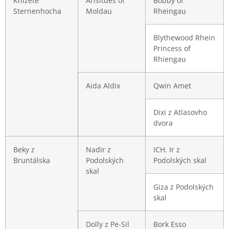
Knížete
Arisitdes of
Bobby of
Sternenhocha
Moldau
Rheingau
Blythewood Rhein
Princess of
Rhiengau
Aida Aldix
Qwin Amet
Dixi z Atlasovho
dvora
Beky z
Nadir z
ICH. Ir z
Bruntálska
Podolských
Podolských skal
skal
Giza z Podolských
skal
Dolly z Pe-Sil
Bork Esso