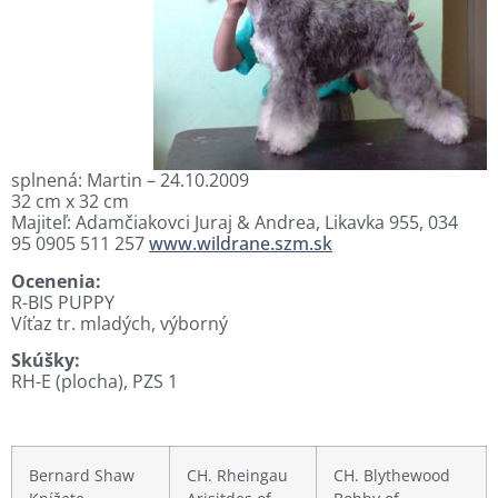
splnená: Martin – 24.10.2009
32 cm x 32 cm
Majiteľ: Adamčiakovci Juraj & Andrea, Likavka 955, 034
95 0905 511 257
www.wildrane.szm.sk
Ocenenia:
R-BIS PUPPY
Víťaz tr. mladých, výborný
Skúšky:
RH-E (plocha), PZS 1
Bernard Shaw
CH. Rheingau
CH. Blythewood