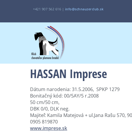
+421 907 562 616 |
i
nfo@schnauzerclub.sk
HASSAN Imprese
Dátum narodenia: 31.5.2006, SPKP 1279
Bonitačný kód: 00/5AY/5 r.2008
50 cm/50 cm,
DBK 0/0, DLK neg.
Majiteľ:
Kamila Matejová + ul.Jana Rašu 570, 
0905 819870
www.imprese.sk