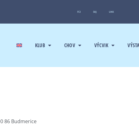
FCI
SKJ
UKK
KLUB
CHOV
VÝCVIK
VÝST
900 86 Budmerice