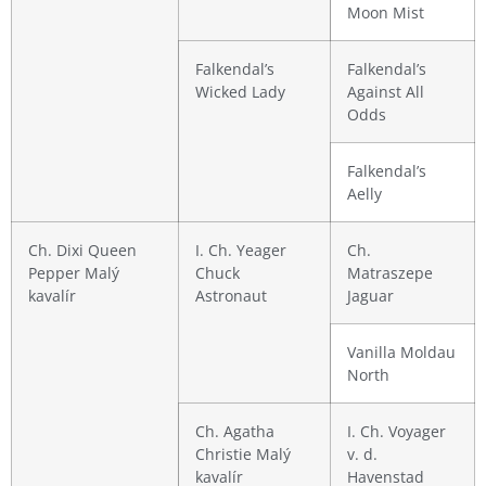
Moon Mist
Falkendal’s
Falkendal’s
Wicked Lady
Against All
Odds
Falkendal’s
Aelly
Ch. Dixi Queen
I. Ch. Yeager
Ch.
Pepper Malý
Chuck
Matraszepe
kavalír
Astronaut
Jaguar
Vanilla Moldau
North
Ch. Agatha
I. Ch. Voyager
Christie Malý
v. d.
kavalír
Havenstad