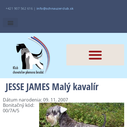
+421 907 562 616 |
i
nfo@schnauzerclub.sk
JESSE JAMES Malý kavalír
Dátum narodenia: 09. 11. 2007
Bonitačný kód:
00/7A/5