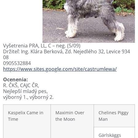
Vyšetrenia PRA, LL, C – neg. (5/09)
Držiteľ: Ing. Klára Berková, Zd. Nejedlého 32, Levice 934
08
0905532884
https://www.sites.google.com/site/castrumlewa/
Ocenenia:
R. ČKŠ, CAJC ČR,
Nejlepší mladý pes,
výborný 1., výborný 2.
Kaspelix Came in
Maximin Over
Chelines Piggy
Time
the Moon
Man
Gärlskäggs