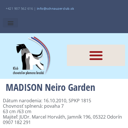
+421 907 562 616 |
i
nfo@schnauzerclub.sk
MADISON Neiro Garden
Dátum narodenia: 16.10.2010, SPKP 1815
Chovnosť splnená: povaha 7
63 cm /63 cm
Majiteľ: JUDr. Marcel Horváth, Jamník 196, 05322 Odorín
0907 182 291