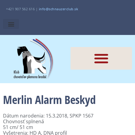
+421 907 562 616 |
i
nfo@schnauzerclub.sk
Merlin Alarm Beskyd
Dátum narodenia: 15.3.2018, SPKP 1567
Chovnosť splnená
51 cm/ 51 cm
Vyšetrenia: HD A, DNA profil