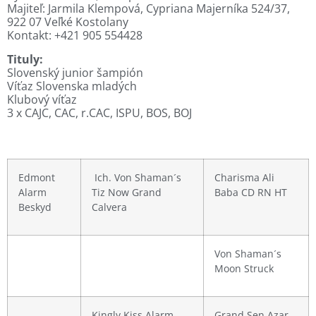
Majiteľ: Jarmila Klempová, Cypriana Majerníka 524/37,
922 07 Veľké Kostolany
Kontakt: +421 905 554428
Tituly:
Slovenský junior šampión
Víťaz Slovenska mladých
Klubový víťaz
3 x CAJC, CAC, r.CAC, ISPU, BOS, BOJ
Edmont
Ich. Von Shaman´s
Charisma Ali
Alarm
Tiz Now Grand
Baba CD RN HT
Beskyd
Calvera
Von Shaman´s
Moon Struck
Kingly Kiss Alarm
Grand Sen Azar