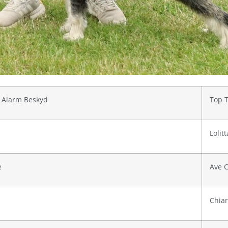
x Alarm Beskyd
Top T
Lolit
e
Ave 
Chia