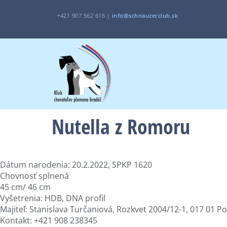
+421 907 562 616 |
i
nfo@schnauzerclub.sk
Nutella z Romoru
Dátum narodenia: 20.2.2022, SPKP 1620
Chovnosť splnená
45 cm/ 46 cm
Vyšetrenia: HDB, DNA profil
Majiteľ: Stanislava Turčaniová, Rozkvet 2004/12-1, 017 01 P
Kontakt: +421 908 238345