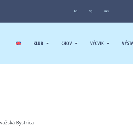
FCI
SKJ
UKK
KLUB
CHOV
VÝCVIK
VÝST
ovažská Bystrica