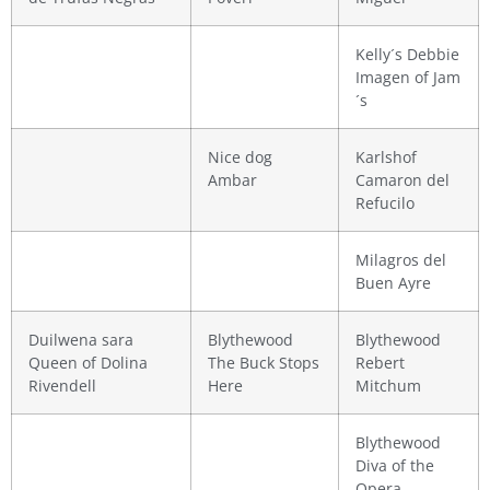
Kelly´s Debbie
Imagen of Jam
´s
Nice dog
Karlshof
Ambar
Camaron del
Refucilo
Milagros del
Buen Ayre
Duilwena sara
Blythewood
Blythewood
Queen of Dolina
The Buck Stops
Rebert
Rivendell
Here
Mitchum
Blythewood
Diva of the
Opera