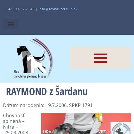
+421 907 562 616 |
i
nfo@schnauzerclub.sk
RAYMOND z Šardanu
Dátum narodenia: 19.7.2006, SPKP 1791
Chovnosť
splnená –
Nitra –
29.03.2008