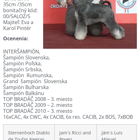
35cm /35cm
bonitačný kód:
00/5ALOZ/5
Majiteľ: Eva a
Karol Pintér
Ocenenia:
INTERŠAMPIÓN,
Šampión Slovenska,
Šampión Poľska,
Šampión Srbska,
Šampión Rumunska,
Grand šampión Slovenska
Šampión Bulharska
Šampión Balkánu
TOP BRADÁČ 2008 – 3. miesto
TOP BRADÁČ 2009 – 2. miesto
TOP BRADÁČ 2010 – 3. miesto
16xCAC, 4x CWC, 4x CACIB, 6x res. CACIB, 2x BOS, 7xBOB
Sternenhoch Diablo
Jam´s Ricci and
Jám´s Luis
de Trufas Negras
Poveri
Miguel