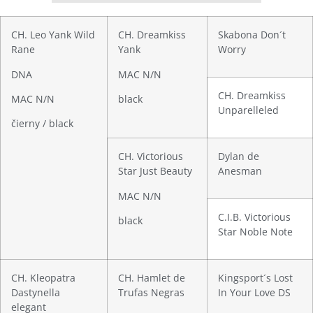
CH. Leo Yank Wild
CH. Dreamkiss
Skabona Don´t
Rane
Yank
Worry
DNA
MAC N/N
CH. Dreamkiss
MAC N/N
black
Unparelleled
čierny / black
CH. Victorious
Dylan de
Star Just Beauty
Anesman
MAC N/N
C.I.B. Victorious
black
Star Noble Note
CH. Kleopatra
CH. Hamlet de
Kingsport´s Lost
Dastynella
Trufas Negras
In Your Love DS
elegant