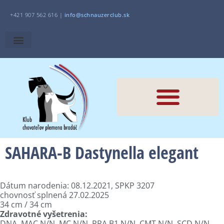
+421 907 562 616 |
i
nfo@schnauzerclub.sk
SAHARA-B Dastynella elegant
Dátum narodenia: 08.12.2021, SPKP 3207
chovnosť splnená 27.02.2025
34 cm / 34 cm
Zdravotné vyšetrenia:
DNA, MAC N/N, MC N/N, PRA B1 N/N, CMT N/N, SCD N/N,