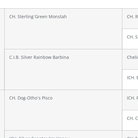
CH. Sterling´Green Monstah
CH. R
CH. S
C.I.B. Silver Rainbow Barbina
Chel
ICH.
CH. Dog-Otho´s Pisco
ICH. 
CH. C