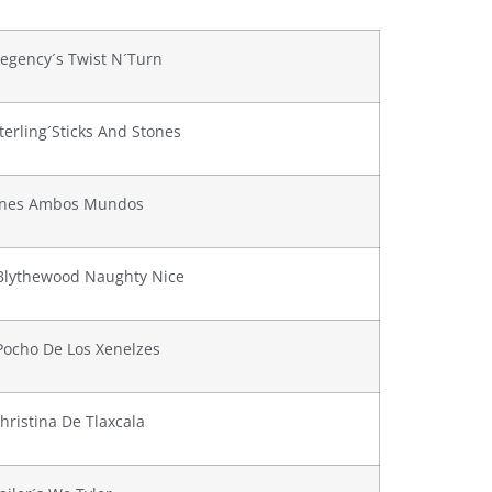
egency´s Twist N´Turn
terling´Sticks And Stones
ines Ambos Mundos
 Blythewood Naughty Nice
Pocho De Los Xenelzes
hristina De Tlaxcala