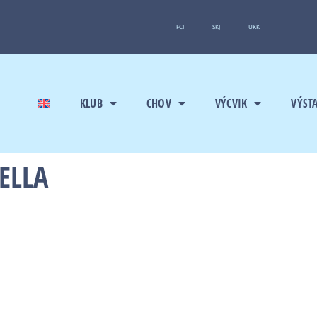
FCI
SKJ
UKK
KLUB
CHOV
VÝCVIK
VÝST
BELLA