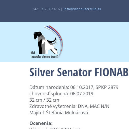
+421 907 562 616 |
i
nfo@schnauzerclub.sk
Silver Senator FIONA
Dátum narodenia: 06.10.2017, SPKP 2879
chovnosť splnená: 06.07.2019
32 cm / 32 cm
Zdravotné vyšetrenia: DNA, MAC N/N
Majiteľ: Štefánia Molnárová
Ocenenia: