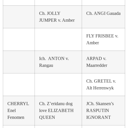
Ch. JOLLY
Ch. ANGI Gauada
JUMPER v. Amber
FLY FRISBEE v.
Amber
Ich. ANTON v.
ARPAD v.
Rangau
Maarredder
Ch. GRETEL v.
Alt Herrenwyk
CHERRYL
Ch. Z’eridanu dog
JCh. Skansen’s
Enel
love ELIZABETH
RASPUTIN
Fenomen
QUEEN
IGNORANT