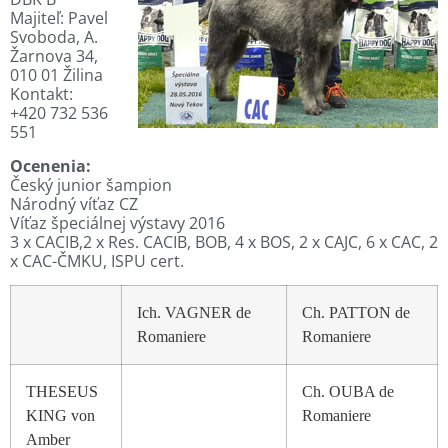
Majiteľ: Pavel
Svoboda, A.
Žarnova 34,
010 01 Žilina
Kontakt:
+420 732 536
551
Ocenenia:
Český junior šampion
Národný víťaz CZ
Víťaz špeciálnej výstavy 2016
3 x CACIB,2 x Res. CACIB, BOB, 4 x BOS, 2 x CAJC, 6 x CAC, 2
x CAC-ČMKU, ISPU cert.
Ich. VAGNER de
Ch. PATTON de
Romaniere
Romaniere
THESEUS
Ch. OUBA de
KING von
Romaniere
Amber