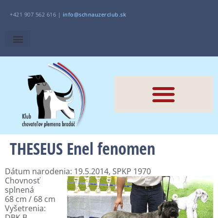
+421 907 562 616 |
i
nfo@schnauzerclub.sk
THESEUS Enel fenomen
Dátum narodenia: 19.5.2014, SPKP 1970
Chovnosť
splnená
68 cm / 68 cm
Vyšetrenia:
DBK B