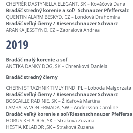
CHEPRÉR DASTYNELLA ELEGANT, SK – Kováčová Dana
Bradáč stredný korenie a soľ/ Schnauzer Pfeffersalz
QUENTIN ALARM BESKYD, CZ – Londová Drahomíra
Bradáč veľký čierny / Riesenschnauzer Schwarz
ARANKA JESSTYNO, CZ – Zaoralová Andrea
2019
Bradáč malý korenie a soľ
ANETKA DANKY DOG, SK – Chrenková Daniela
Bradáč stredný čierny
CHERNI STRAZHNIK TIMLY FIND, PL – Loboda Malgorzata
Bradáč veľký čierny / Riesenschnauzer Schwarz
BOSCAILLE RADINIE, SK – Žličařová Martina
LAMBADA VON ERMADA, SW – Andersson Caroline
Bradáč veľký korenie a soľ/Riesenschnauzer Pfeffersa
HORUS KELADOR, SK – Straková Zuzana
HESTIA KELADOR ,SK – Straková Zuzana