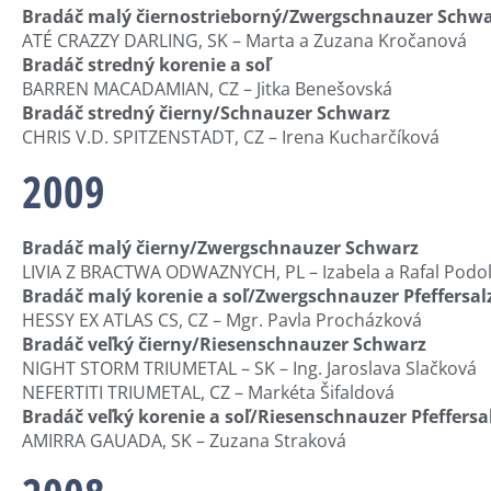
Bradáč malý čiernostrieborný/Zwergschnauzer Schwar
ATÉ CRAZZY DARLING, SK – Marta a Zuzana Kročanová
Bradáč stredný korenie a soľ
BARREN MACADAMIAN, CZ – Jitka Benešovská
Bradáč stredný čierny/Schnauzer Schwarz
CHRIS V.D. SPITZENSTADT, CZ – Irena Kucharčíková
2009
Bradáč malý čierny/Zwergschnauzer Schwarz
LIVIA Z BRACTWA ODWAZNYCH, PL – Izabela a Rafal Podo
Bradáč malý korenie a soľ/Zwergschnauzer Pfeffersal
HESSY EX ATLAS CS, CZ – Mgr. Pavla Procházková
Bradáč veľký čierny/Riesenschnauzer Schwarz
NIGHT STORM TRIUMETAL – SK – Ing. Jaroslava Slačková
NEFERTITI TRIUMETAL, CZ – Markéta Šifaldová
Bradáč veľký korenie a soľ/Riesenschnauzer Pfeffersa
AMIRRA GAUADA, SK – Zuzana Straková