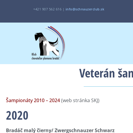
+421 907 562 616 |
i
nfo@schnauzerclub.sk
Veterán ša
Šampionáty 2010 – 2024
(web stránka SKJ)
2020
Bradáč malý čierny/ Zwergschnauzer Schwarz