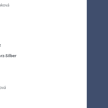
aková
z
z-Silber
ová