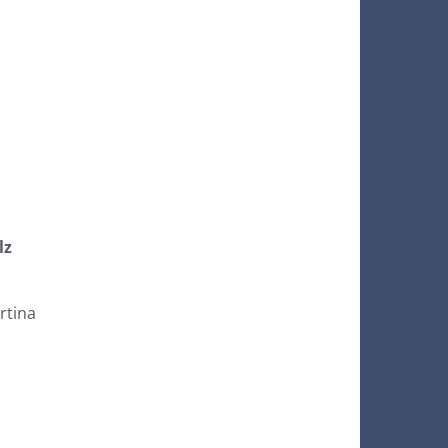
lz
rtina