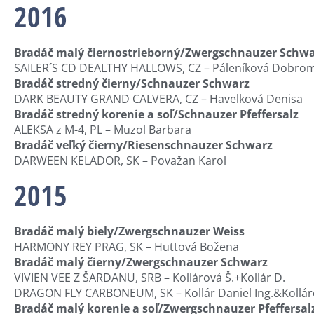
2016
Bradáč malý čiernostrieborný/Zwergschnauzer Schwar
SAILER´S CD DEALTHY HALLOWS, CZ – Páleníková Dobrom
Bradáč stredný čierny/Schnauzer Schwarz
DARK BEAUTY GRAND CALVERA, CZ – Havelková Denisa
Bradáč stredný korenie a soľ/Schnauzer Pfeffersalz
ALEKSA z M-4, PL – Muzol Barbara
Bradáč veľký čierny/Riesenschnauzer Schwarz
DARWEEN KELADOR, SK – Považan Karol
2015
Bradáč malý biely/Zwergschnauzer Weiss
HARMONY REY PRAG, SK – Huttová Božena
Bradáč malý čierny/Zwergschnauzer Schwarz
VIVIEN VEE Z ŠARDANU, SRB – Kollárová Š.+Kollár D.
DRAGON FLY CARBONEUM, SK – Kollár Daniel Ing.&Kollár
Bradáč malý korenie a soľ/Zwergschnauzer Pfeffersal