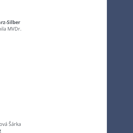
z-Silber
ila MVDr.
ová Šárka
z