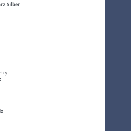
z-Silber
lscy
z
lz