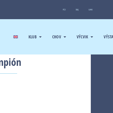
FCI
SKJ
UKK
KLUB
CHOV
VÝCVIK
VÝST
mpión