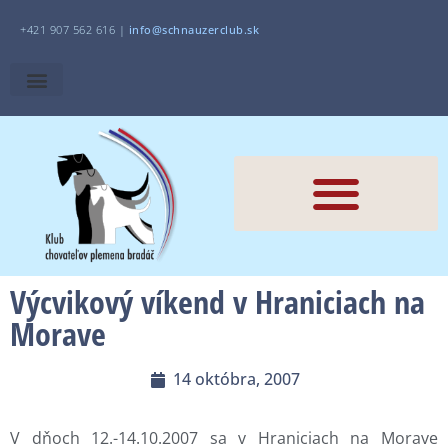
+421 907 562 616 |
i
nfo@schnauzerclub.sk
Výcvikový víkend v Hraniciach na
Morave
14 októbra, 2007
V dňoch 12.-14.10.2007 sa v Hraniciach na Morave