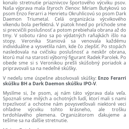
konalo stretnutie priaznivcov športového výcviku psov.
Naša výprava mala štyroch členov: Miriam Butykovú so
psom Enzo Ferarri a Henrietu Okruhlicovú so psom Dark
Daemon Triumetal. Celá organizácia výcvikového
víkendu bola perfektná. V piatok hneď po príchode sme
si precvičili poslušnosť a potom prebiehala obrana až do
tmy. V sobotu ráno sa po výdatných raňajkách išlo na
stopy. Veronika Staniová sa venovala každému
individuálne a vysvetlila nám, kde čo zlepšiť. Po stopách
nasledovala na cvičisku poslušnosť a neskôr obrana,
ktorú mal na starosti výborný figurant Radek Parolek. Po
obede sme si s Veronikou prešli skúšobný poriadok a
pripravovali sa na nedeľné skúšky.
V nedeľu sme úspešne absolvovali skúšky:
Enzo Ferarri
skúšku BH a Dark Daemon skúšku IPO-V
.
Myslíme si, že psom, aj nám táto výprava dala veľa.
Spoznali sme milých a ochotných ľudí, ktorí mali s nami
trpezlivosť a ochotne nám povysvetľovali niektoré veci
ohľadne výcviku tohto krásneho, ale trošku
tvrdohlavého plemena. Organizátorom ďakujeme a
tešíme sa na ďalšie stretnutie.