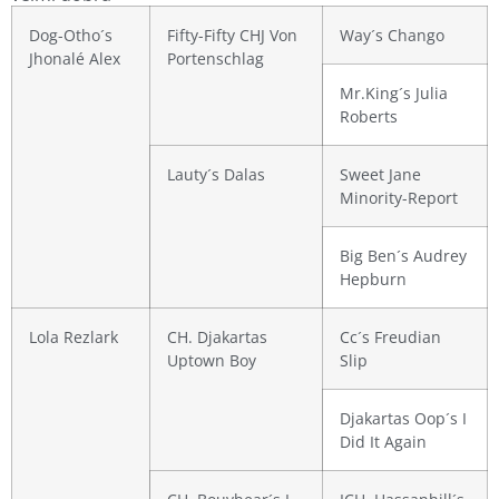
Dog-Otho´s
Fifty-Fifty CHJ Von
Way´s Chango
Jhonalé Alex
Portenschlag
Mr.King´s Julia
Roberts
Lauty´s Dalas
Sweet Jane
Minority-Report
Big Ben´s Audrey
Hepburn
Lola Rezlark
CH. Djakartas
Cc´s Freudian
Uptown Boy
Slip
Djakartas Oop´s I
Did It Again