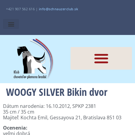
+421 907 562 616 |
i
nfo@schnauzerclub.sk
WOOGY SILVER Bikin dvor
Dátum narodenia: 16.10.2012, SPKP 2381
35 cm / 35 cm
Majiteľ: Kochta Emil, Gessayova 21, Bratislava 851 03
Ocenenia:
veľmi dobrá