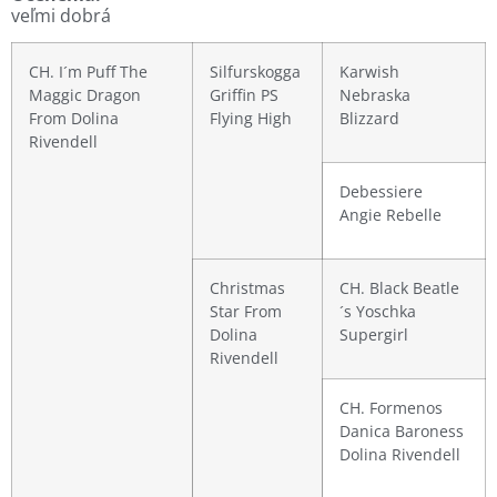
veľmi dobrá
CH. I´m Puff The
Silfurskogga
Karwish
Maggic Dragon
Griffin PS
Nebraska
From Dolina
Flying High
Blizzard
Rivendell
Debessiere
Angie Rebelle
Christmas
CH. Black Beatle
Star From
´s Yoschka
Dolina
Supergirl
Rivendell
CH. Formenos
Danica Baroness
Dolina Rivendell