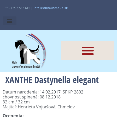
+421 907 562 616 |
i
nfo@schnauzerclub.sk
XANTHE Dastynella elegant
Dátum narodenia: 14.02.2017, SPKP 2802
chovnosť splnená: 08.12.2018
32 cm / 32 cm
Majiteľ: Henrieta Vojtašová, Chmeľov
Ocenenia: