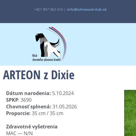
+421 907 562 616 |
i
nfo@schnauzerclub.sk
ARTEON z Dixie
Dátum narodenia:
5.10.2024
SPKP
: 3690
Chovnosť splnená:
31.05.2026
Proporcie:
35 cm / 35 cm
Zdravotné vyšetrenia
MAC — N/N