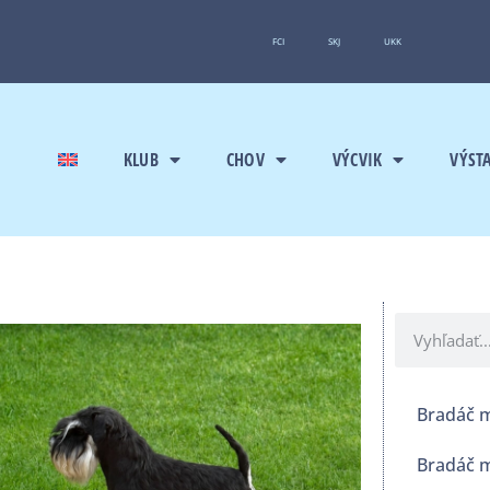
FCI
SKJ
UKK
KLUB
CHOV
VÝCVIK
VÝST
Bradáč m
Bradáč m