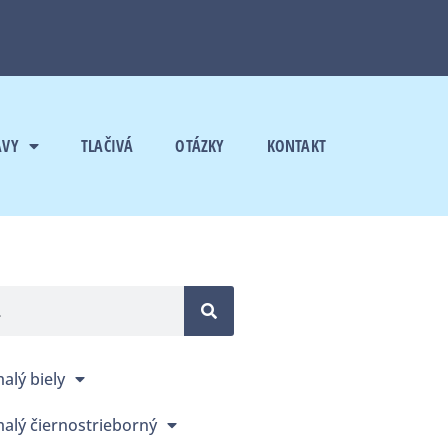
AVY
TLAČIVÁ
OTÁZKY
KONTAKT
alý biely
alý čiernostrieborný