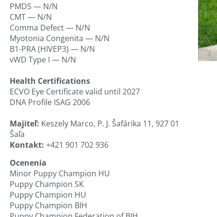
PMDS — N/N
CMT — N/N
Comma Defect — N/N
Myotonia Congenita — N/N
B1-PRA (HIVEP3) — N/N
vWD Type I — N/N
Health Certifications
ECVO Eye Certificate valid until 2027
DNA Profile ISAG 2006
Majiteľ:
Keszely Marco, P. J. Šafárika 11, 927 01
Šaľa
Kontakt:
+421 901 702 936
Ocenenia
Minor Puppy Champion HU
Puppy Champion SK
Puppy Champion HU
Puppy Champion BIH
Puppy Champion Federation of BIH