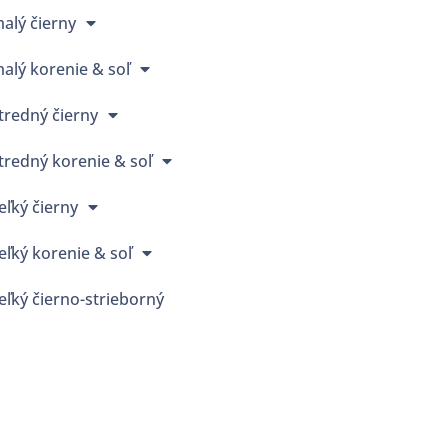
alý čierny
alý korenie & soľ
tredný čierny
tredný korenie & soľ
eľký čierny
eľký korenie & soľ
eľký čierno-strieborný