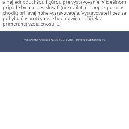
a najjednoduchšou figúrou pre vystavovanie. V ideálnom
prípade by mal pes klusať! (nie cválať, či naopak pomaly
chodiť) pri ľavej nohe vystavovateľa. Vystavovateľ i pes sa
pohybujú v proti smere hodinových ručičiek v
primeranej vzdialenosti […]
Všetky práva vyhradené KCHPB © 2015-2026 |
Ochrana osobných údajov