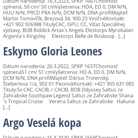
Dátum narodenia: 16.3.2023, SPKP 1661Chovnosť
splnená, 50 cm/ 50 cmVyšetrenia: HDA, ED 0, DM N/N,
HUU N/N, PRCD PRA N/N, DCM N/N, DNA profilMajiteľ:
Martin Tomovčík, Brezová 34, 900 23 ViničnéKontakt:
+421 902 926988 TitulyCAC, ISPU, CC, Víťaz špeciálnej
výstavy, BOB Riddick Artax´s Angels Elestorps Myrobalan
Argenta´s Kingsley Elestorps Belle de Boskoop […]
Eskymo Gloria Leones
Dátum narodenia: 20.3.2022, SPKP 1637Chovnosť
splnená51 cm/ 51 cmVyšetrenia: HD A, ED 0, DM N/N,
DCM N/N, DNA profilMajiteľ: Dárius Trstenský,
Šteberlova 1/a, 902 01 PezinokKontakt: +421 905 631 085
Tituly:5x CAC, CACIB, r.CACIB, BOB Odyssey Saltus ze
Zahrabske Southpaw Legend Saltus ze Zahrabske Shana
´s Tropical Cruise Verena Saltus ze Zahrabske Hakuna
[…]
Argo Veselá kopa
Dátum narodenia: 15.4.2020, SPKP 1569Chovnosť