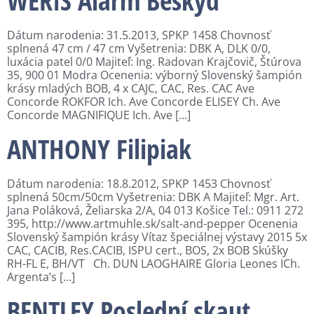
Dátum narodenia: 31.5.2013, SPKP 1458 Chovnosť
splnená 47 cm / 47 cm Vyšetrenia: DBK A, DLK 0/0,
luxácia patel 0/0 Majiteľ: Ing. Radovan Krajčovič, Štúrova
35, 900 01 Modra Ocenenia: výborný Slovenský šampión
krásy mladých BOB, 4 x CAJC, CAC, Res. CAC Ave
Concorde ROKFOR Ich. Ave Concorde ELISEY Ch. Ave
Concorde MAGNIFIQUE Ich. Ave […]
ANTHONY Filipiak
Dátum narodenia: 18.8.2012, SPKP 1453 Chovnosť
splnená 50cm/50cm Vyšetrenia: DBK A Majiteľ: Mgr. Art.
Jana Poláková, Želiarska 2/A, 04 013 Košice Tel.: 0911 272
395, http://www.artmuhle.sk/salt-and-pepper Ocenenia
Slovenský šampión krásy Vítaz špeciálnej výstavy 2015 5x
CAC, CACIB, Res.CACIB, ISPU cert., BOS, 2x BOB Skúšky
RH-FL E, BH/VT Ch. DUN LAOGHAIRE Gloria Leones ICh.
Argenta’s […]
BENTLEY Poslední skaut