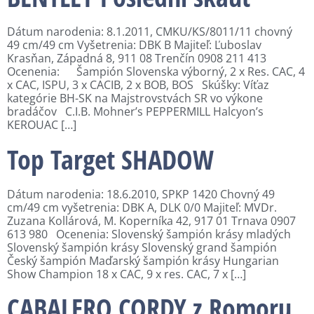
Dátum narodenia: 8.1.2011, CMKU/KS/8011/11 chovný
49 cm/49 cm Vyšetrenia: DBK B Majiteľ: Ľuboslav
Krasňan, Západná 8, 911 08 Trenčín 0908 211 413
Ocenenia: Šampión Slovenska výborný, 2 x Res. CAC, 4
x CAC, ISPU, 3 x CACIB, 2 x BOB, BOS Skúšky: Víťaz
kategórie BH-SK na Majstrovstvách SR vo výkone
bradáčov C.I.B. Mohner’s PEPPERMILL Halcyon’s
KEROUAC […]
Top Target SHADOW
Dátum narodenia: 18.6.2010, SPKP 1420 Chovný 49
cm/49 cm vyšetrenia: DBK A, DLK 0/0 Majiteľ: MVDr.
Zuzana Kollárová, M. Koperníka 42, 917 01 Trnava 0907
613 980 Ocenenia: Slovenský šampión krásy mladých
Slovenský šampión krásy Slovenský grand šampión
Český šampión Maďarský šampión krásy Hungarian
Show Champion 18 x CAC, 9 x res. CAC, 7 x […]
CABALERO CORDY z Romoru