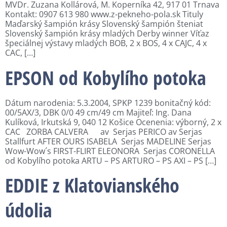
MVDr. Zuzana Kollárová, M. Koperníka 42, 917 01 Trnava
Kontakt: 0907 613 980 www.z-pekneho-pola.sk Tituly
Maďarský šampión krásy Slovenský šampión šteniat
Slovenský šampión krásy mladých Derby winner Víťaz
špeciálnej výstavy mladých BOB, 2 x BOS, 4 x CAJC, 4 x
CAC, […]
EPSON od Kobylího potoka
Dátum narodenia: 5.3.2004, SPKP 1239 bonitačný kód:
00/5AX/3, DBK 0/0 49 cm/49 cm Majiteľ: Ing. Dana
Kulíková, Irkutská 9, 040 12 Košice Ocenenia: výborný, 2 x
CAC ZORBA CALVERA av Serjas PERICO av Serjas
Stallfurt AFTER OURS ISABELA Serjas MADELINE Serjas
Wow-Wow´s FIRST-FLIRT ELEONORA Serjas CORONELLA
od Kobylího potoka ARTU – PS ARTURO – PS AXI – PS […]
EDDIE z Klatovianského
údolia