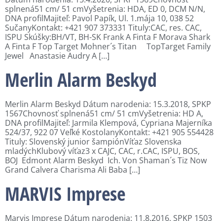
splnená51 cm/ 51 cmVyšetrenia: HDA, ED 0, DCM N/N,
DNA profilMajiteľ: Pavol Papík, Ul. 1.mája 10, 038 52
SučanyKontakt: +421 907 373331 Tituly:CAC, res. CAC,
ISPU Skúšky:BH/VT, BH-SK Frank A Finta F Morava Shark
A Finta F Top Target Mohner´s Titan TopTarget Family
Jewel Anastasie Audry A […]
Merlin Alarm Beskyd
Merlin Alarm Beskyd Dátum narodenia: 15.3.2018, SPKP
1567Chovnosť splnená51 cm/ 51 cmVyšetrenia: HD A,
DNA profilMajiteľ: Jarmila Klempová, Cypriana Majerníka
524/37, 922 07 Veľké KostolanyKontakt: +421 905 554428
Tituly: Slovenský junior šampiónVíťaz Slovenska
mladýchKlubový víťaz3 x CAJC, CAC, r.CAC, ISPU, BOS,
BOJ Edmont Alarm Beskyd Ich. Von Shaman´s Tiz Now
Grand Calvera Charisma Ali Baba […]
MARVIS Imprese
Marvis Imprese Dátum narodenia: 11.8.2016, SPKP 1503