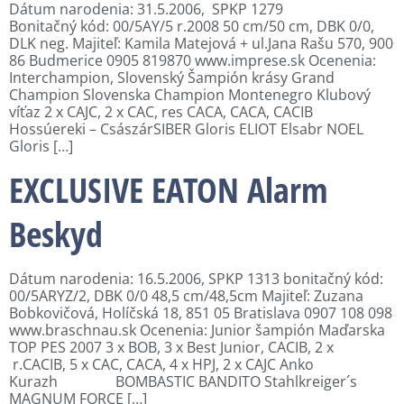
Dátum narodenia: 31.5.2006, SPKP 1279
Bonitačný kód: 00/5AY/5 r.2008 50 cm/50 cm, DBK 0/0,
DLK neg. Majiteľ: Kamila Matejová + ul.Jana Rašu 570, 900
86 Budmerice 0905 819870 www.imprese.sk Ocenenia:
Interchampion, Slovenský Šampión krásy Grand
Champion Slovenska Champion Montenegro Klubový
víťaz 2 x CAJC, 2 x CAC, res CACA, CACA, CACIB
Hossúereki – CsászárSIBER Gloris ELIOT Elsabr NOEL
Gloris […]
EXCLUSIVE EATON Alarm
Beskyd
Dátum narodenia: 16.5.2006, SPKP 1313 bonitačný kód:
00/5ARYZ/2, DBK 0/0 48,5 cm/48,5cm Majiteľ: Zuzana
Bobkovičová, Holíčská 18, 851 05 Bratislava 0907 108 098
www.braschnau.sk Ocenenia: Junior šampión Maďarska
TOP PES 2007 3 x BOB, 3 x Best Junior, CACIB, 2 x
r.CACIB, 5 x CAC, CACA, 4 x HPJ, 2 x CAJC Anko
Kurazh BOMBASTIC BANDITO Stahlkreiger´s
MAGNUM FORCE […]