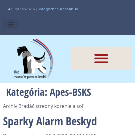
+421 907 562 616 |
i
nfo@schnauzerclub.sk
Kategória:
Apes-BSKS
Archív Bradáč stredný korenie a soľ
Sparky Alarm Beskyd