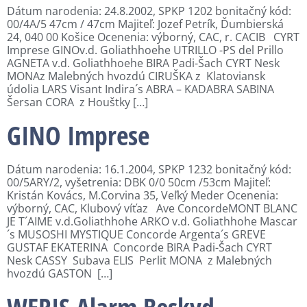
Dátum narodenia: 24.8.2002, SPKP 1202 bonitačný kód:
00/4A/5 47cm / 47cm Majiteľ: Jozef Petrík, Ďumbierská
24, 040 00 Košice Ocenenia: výborný, CAC, r. CACIB CYRT
Imprese GINOv.d. Goliathhoehe UTRILLO -PS del Prillo
AGNETA v.d. Goliathhoehe BIRA Padi-Šach CYRT Nesk
MONAz Malebných hvozdú CIRUŠKA z Klatoviansk
údolia LARS Visant Indira´s ABRA – KADABRA SABINA
Šersan CORA z Houštky […]
GINO Imprese
Dátum narodenia: 16.1.2004, SPKP 1232 bonitačný kód:
00/5ARY/2, vyšetrenia: DBK 0/0 50cm /53cm Majiteľ:
Kristán Kovács, M.Corvina 35, Veľký Meder Ocenenia:
výborný, CAC, Klubový víťaz Ave ConcordeMONT BLANC
JE T´AIME v.d.Goliathhohe ARKO v.d. Goliathhohe Mascar
´s MUSOSHI MYSTIQUE Concorde Argenta´s GREVE
GUSTAF EKATERINA Concorde BIRA Padi-Šach CYRT
Nesk CASSY Subava ELIS Perlit MONA z Malebných
hvozdú GASTON […]
WERIS Alarm Beskyd