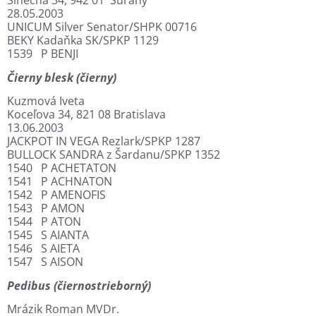
Slnečná 34, 942 01 Šurany
28.05.2003
UNICUM Silver Senator/SHPK 00716
BEKY Kadaňka SK/SPKP 1129
1539 P BENJI
Čierny blesk (čierny)
Kuzmová Iveta
Koceľova 34, 821 08 Bratislava
13.06.2003
JACKPOT IN VEGA Rezlark/SPKP 1287
BULLOCK SANDRA z Šardanu/SPKP 1352
1540 P ACHETATON
1541 P ACHNATON
1542 P AMENOFIS
1543 P AMON
1544 P ATON
1545 S AIANTA
1546 S AIETA
1547 S AISON
Pedibus (čiernostrieborný)
Mrázik Roman MVDr.