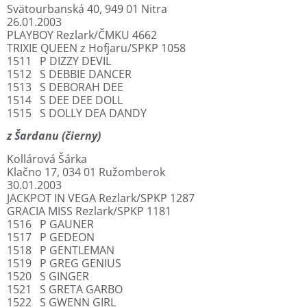
Svätourbanská 40, 949 01 Nitra
26.01.2003
PLAYBOY Rezlark/ČMKU 4662
TRIXIE QUEEN z Hofjaru/SPKP 1058
1511 P DIZZY DEVIL
1512 S DEBBIE DANCER
1513 S DEBORAH DEE
1514 S DEE DEE DOLL
1515 S DOLLY DEA DANDY
z Šardanu (čierny)
Kollárová Šárka
Klačno 17, 034 01 Ružomberok
30.01.2003
JACKPOT IN VEGA Rezlark/SPKP 1287
GRACIA MISS Rezlark/SPKP 1181
1516 P GAUNER
1517 P GEDEON
1518 P GENTLEMAN
1519 P GREG GENIUS
1520 S GINGER
1521 S GRETA GARBO
1522 S GWENN GIRL