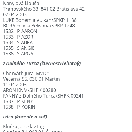
Iványiová Libuša
Tranovského 33, 841 02 Bratislava 42
07.04.2003
LUKE Bohemia Vulkan/SPKP 1188
BORA Felicia Belisima/SPKP 1248
1532 P AARON
1533 P AZOR
1534 S ABRA
1535 S ANGIE
1536 S ARGA
z Dolného Turca (čiernostrieborný)
Chorváth Juraj MVDr.
Veterná 55, 036 01 Martin
11.04.2003
ARON KNM/SHPK 00280
FANNY z Dolného Turca/SHPK 00241
1537 P KENY
1538 P KORIN
Ivica (korenie a soľ)
Klučka Jaroslav Ing.