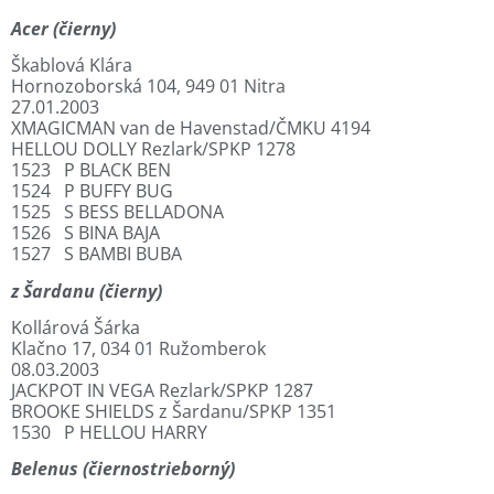
Acer (čierny)
Škablová Klára
Hornozoborská 104, 949 01 Nitra
27.01.2003
XMAGICMAN van de Havenstad/ČMKU 4194
HELLOU DOLLY Rezlark/SPKP 1278
1523 P BLACK BEN
1524 P BUFFY BUG
1525 S BESS BELLADONA
1526 S BINA BAJA
1527 S BAMBI BUBA
z Šardanu (čierny)
Kollárová Šárka
Klačno 17, 034 01 Ružomberok
08.03.2003
JACKPOT IN VEGA Rezlark/SPKP 1287
BROOKE SHIELDS z Šardanu/SPKP 1351
1530 P HELLOU HARRY
Belenus (čiernostrieborný)