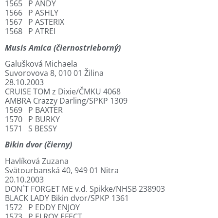
1565 P ANDY
1566 P ASHLY
1567 P ASTERIX
1568 P ATREI
Musis Amica (čiernostrieborný)
Galušková Michaela
Suvorovova 8, 010 01 Žilina
28.10.2003
CRUISE TOM z Dixie/ČMKU 4068
AMBRA Crazzy Darling/SPKP 1309
1569 P BAXTER
1570 P BURKY
1571 S BESSY
Bikin dvor (čierny)
Havlíková Zuzana
Svätourbanská 40, 949 01 Nitra
20.10.2003
DON´T FORGET ME v.d. Spikke/NHSB 238903
BLACK LADY Bikin dvor/SPKP 1361
1572 P EDDY ENJOY
1573 P ELROY EFECT