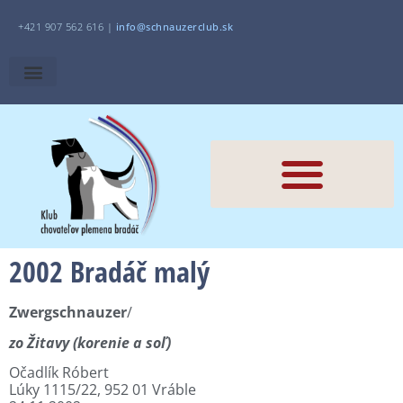
+421 907 562 616 |
i
nfo@schnauzerclub.sk
2002 Bradáč malý
Zwergschnauzer
/
zo Žitavy (korenie a soľ)
Očadlík Róbert
Lúky 1115/22, 952 01 Vráble