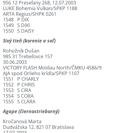
956 12 Preseľany 268, 12.07.2003
LUKE Bohemia Vulkan/SPKP 1188
ARTA Regius/SHPK 0261
1548 P DIX
1549 S DIXI
1550 S DAISY
Sivý tieň (korenie a soľ)
Rohožník Dušan
985 31 Trebeľovce 157
30.06.2003
VICTORY FLASH Moldau North/ČMKU 4586/9
AJA spod Orlieho krídla/SPKP 1107
1551 P CHARLY
1552 P CHRIS
1553 S CIRA
1554 S CORA
1555 S CLÁRA
Agape (čiernostrieborný)
Kročanová Marta
Dudvážska 12, 821 07 Bratislava
17.07.2003