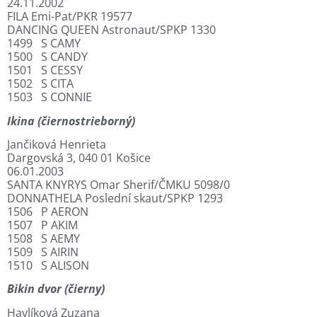
24.11.2002
FILA Emi-Pat/PKR 19577
DANCING QUEEN Astronaut/SPKP 1330
1499 S CAMY
1500 S CANDY
1501 S CESSY
1502 S CITA
1503 S CONNIE
Ikina (čiernostrieborný)
Jančiková Henrieta
Dargovská 3, 040 01 Košice
06.01.2003
SANTA KNYRYS Omar Sherif/ČMKU 5098/0
DONNATHELA Poslední skaut/SPKP 1293
1506 P AERON
1507 P AKIM
1508 S AEMY
1509 S AIRIN
1510 S ALISON
Bikin dvor (čierny)
Havlíková Zuzana