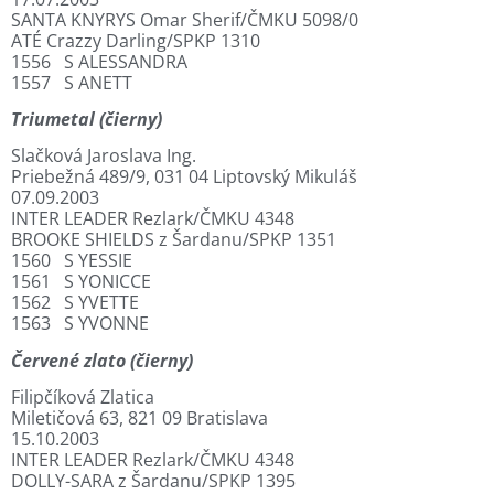
SANTA KNYRYS Omar Sherif/ČMKU 5098/0
ATÉ Crazzy Darling/SPKP 1310
1556 S ALESSANDRA
1557 S ANETT
Triumetal (čierny)
Slačková Jaroslava Ing.
Priebežná 489/9, 031 04 Liptovský Mikuláš
07.09.2003
INTER LEADER Rezlark/ČMKU 4348
BROOKE SHIELDS z Šardanu/SPKP 1351
1560 S YESSIE
1561 S YONICCE
1562 S YVETTE
1563 S YVONNE
Červené zlato (čierny)
Filipčíková Zlatica
Miletičová 63, 821 09 Bratislava
15.10.2003
INTER LEADER Rezlark/ČMKU 4348
DOLLY-SARA z Šardanu/SPKP 1395