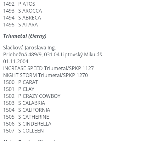
1492 P ATOS
1493 S AROCCA
1494 S ABRECA
1495 S ATARA
Triumetal (čierny)
Slačková Jaroslava Ing.
Priebežná 489/9, 031 04 Liptovský Mikuláš
01.11.2004
INCREASE SPEED Triumetal/SPKP 1127
NIGHT STORM Triumetal/SPKP 1270
1500 P CARAT
1501 P CLAY
1502 P CRAZY COWBOY
1503 S CALABRIA
1504 S CALIFORNIA
1505 S CATHERINE
1506 S CINDERELLA
1507 S COLLEEN