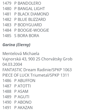
1479 P BANDOLERO
1480 P BANGAL LIGHT
1481 P BLACK DIAMOND
1482 P BLUE BLIZZARD
1483 P BODYGUARD
1484 P BOOGIE-WOOGIE
1485 S BORA BORA
Gorina (čierny)
Mentelová Michaela
Vajnorská 43, 900 25 Chorvátsky Grob
04.03.2004
FANTASTIC Dream Radinie/SPKP 1063
PIECE OF LUCK Triumetal/SPKP 1311
1486 P ABUFFON
1487 P ATOTTI
1488 P ASAM
1489 P AGUTI
1490 P ABONO
1491 P AKAZAN