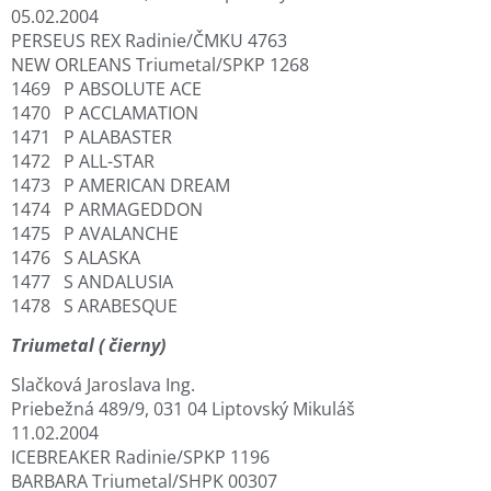
05.02.2004
PERSEUS REX Radinie/ČMKU 4763
NEW ORLEANS Triumetal/SPKP 1268
1469 P ABSOLUTE ACE
1470 P ACCLAMATION
1471 P ALABASTER
1472 P ALL-STAR
1473 P AMERICAN DREAM
1474 P ARMAGEDDON
1475 P AVALANCHE
1476 S ALASKA
1477 S ANDALUSIA
1478 S ARABESQUE
Triumetal ( čierny)
Slačková Jaroslava Ing.
Priebežná 489/9, 031 04 Liptovský Mikuláš
11.02.2004
ICEBREAKER Radinie/SPKP 1196
BARBARA Triumetal/SHPK 00307