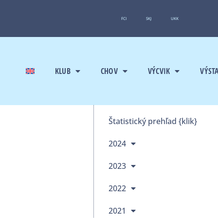
FCI
SKJ
UKK
KLUB
CHOV
VÝCVIK
VÝST
Štatistický prehľad {klik}
2024
2023
2022
2021