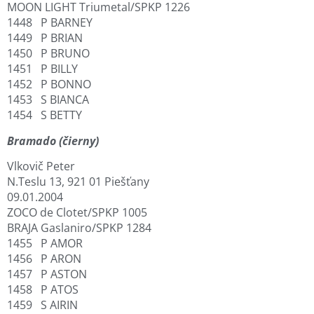
MOON LIGHT Triumetal/SPKP 1226
1448 P BARNEY
1449 P BRIAN
1450 P BRUNO
1451 P BILLY
1452 P BONNO
1453 S BIANCA
1454 S BETTY
Bramado (čierny)
Vlkovič Peter
N.Teslu 13, 921 01 Piešťany
09.01.2004
ZOCO de Clotet/SPKP 1005
BRAJA Gaslaniro/SPKP 1284
1455 P AMOR
1456 P ARON
1457 P ASTON
1458 P ATOS
1459 S AIRIN