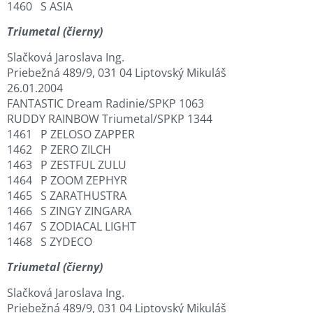
1460 S ASIA
Triumetal (čierny)
Slačková Jaroslava Ing.
Priebežná 489/9, 031 04 Liptovský Mikuláš
26.01.2004
FANTASTIC Dream Radinie/SPKP 1063
RUDDY RAINBOW Triumetal/SPKP 1344
1461 P ZELOSO ZAPPER
1462 P ZERO ZILCH
1463 P ZESTFUL ZULU
1464 P ZOOM ZEPHYR
1465 S ZARATHUSTRA
1466 S ZINGY ZINGARA
1467 S ZODIACAL LIGHT
1468 S ZYDECO
Triumetal (čierny)
Slačková Jaroslava Ing.
Priebežná 489/9, 031 04 Liptovský Mikuláš