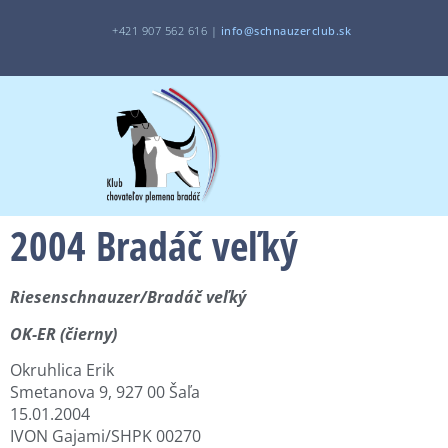
+421 907 562 616 |
i
nfo@schnauzerclub.sk
2004 Bradáč veľký
Riesenschnauzer/Bradáč veľký
OK-ER (čierny)
Okruhlica Erik
Smetanova 9, 927 00 Šaľa
15.01.2004
IVON Gajami/SHPK 00270