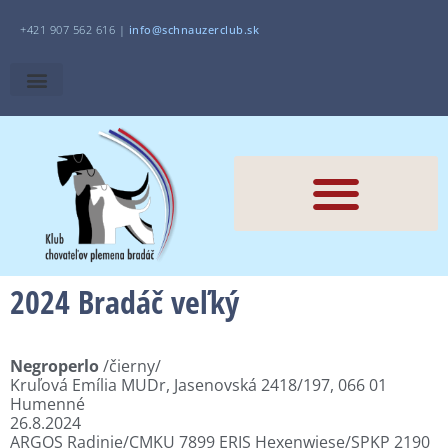
+421 907 562 616 |
i
nfo@schnauzerclub.sk
2024 Bradáč veľký
Negroperlo
/čierny/
Kruľová Emília MUDr, Jasenovská 2418/197, 066 01
Humenné
26.8.2024
ARGOS Radinie/CMKU 7899 ERIS Hexenwiese/SPKP 2190