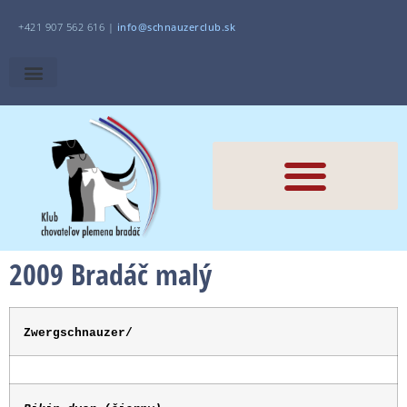
+421 907 562 616 |
i
nfo@schnauzerclub.sk
2009 Bradáč malý
Zwergschnauzer/