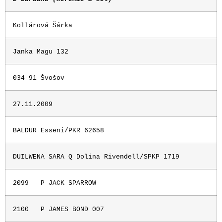
Kollárová Šárka
Janka Magu 132
034 91 Švošov
27.11.2009
BALDUR Esseni/PKR 62658
DUILWENA SARA Q Dolina Rivendell/SPKP 1719
2099
P JACK SPARROW
2100
P JAMES BOND 007