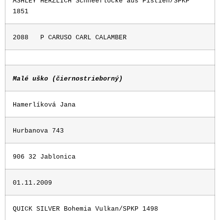
ASHLEY HERZLICH Schneeflocke aus Pistien/SPKP
1851
2088
P CARUSO CARL CALAMBER
Malé uško (čiernostrieborný)
Hamerlíková Jana
Hurbanova 743
906 32 Jablonica
01.11.2009
QUICK SILVER Bohemia Vulkan/SPKP 1498