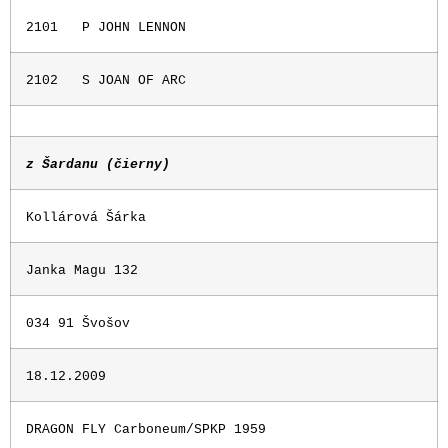
2101
P JOHN LENNON
2102
S JOAN OF ARC
z Šardanu (čierny)
Kollárová Šárka
Janka Magu 132
034 91 Švošov
18.12.2009
DRAGON FLY Carboneum/SPKP 1959