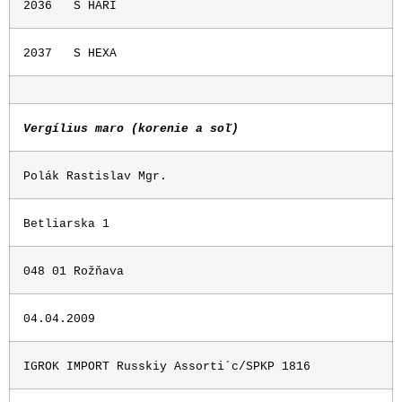
2036
S HARI
2037
S HEXA
Vergílius maro (korenie a soľ)
Polák Rastislav Mgr.
Betliarska 1
048 01 Rožňava
04.04.2009
IGROK IMPORT Russkiy Assorti´c/SPKP 1816