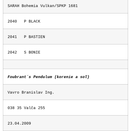
SARAH Bohemia Vulkan/SPKP 1681
2040
P BLACK
2041
P BASTIEN
2042
S BONIE
Foubrant´s Pendulum (korenie a soľ)
Vavro Branislav Ing.
038 35 Valča 255
23.04.2009