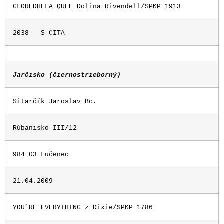
GLOREDHELA QUEE Dolina Rivendell/SPKP 1913
2038
S CITA
Jarčisko (čiernostrieborný)
Sitarčík Jaroslav Bc.
Rúbanisko III/12
984 03 Lučenec
21.04.2009
YOU´RE EVERYTHING z Dixie/SPKP 1786