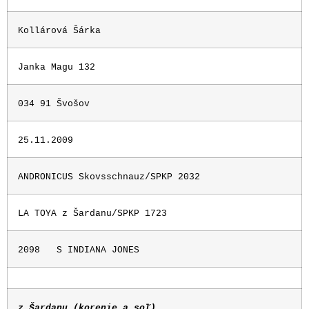
Kollárová Šárka
Janka Magu 132
034 91 Švošov
25.11.2009
ANDRONICUS Skovsschnauz/SPKP 2032
LA TOYA z Šardanu/SPKP 1723
2098
S INDIANA JONES
z Šardanu (korenie a soľ)