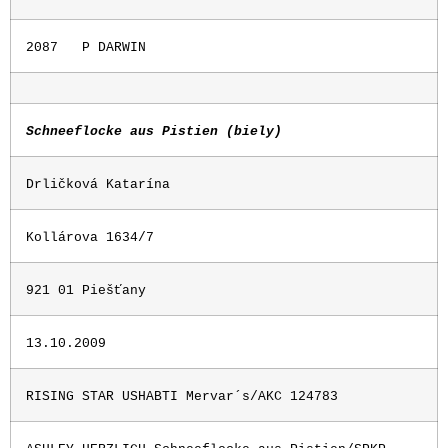
2087
P DARWIN
Schneeflocke aus Pistien (biely)
Drličková Katarína
Kollárova 1634/7
921 01 Piešťany
13.10.2009
RISING STAR USHABTI Mervar´s/AKC 124783