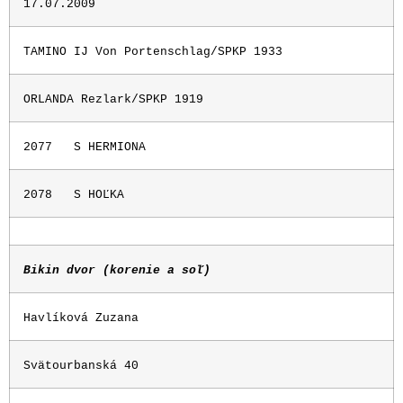
17.07.2009
TAMINO IJ Von Portenschlag/SPKP 1933
ORLANDA Rezlark/SPKP 1919
2077
S HERMIONA
2078
S HOĽKA
Bikin dvor (korenie a soľ)
Havlíková Zuzana
Svätourbanská 40