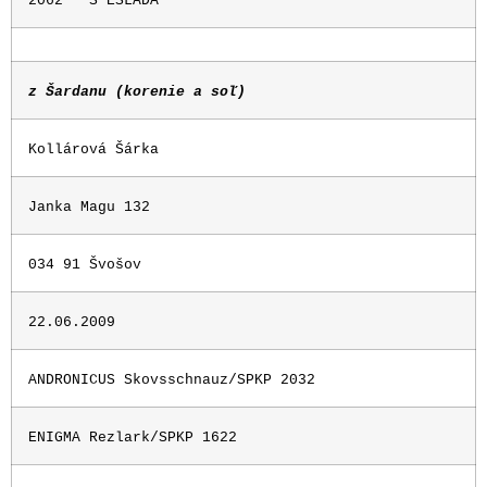
2062
S ESLADA
z Šardanu (korenie a soľ)
Kollárová Šárka
Janka Magu 132
034 91 Švošov
22.06.2009
ANDRONICUS Skovsschnauz/SPKP 2032
ENIGMA Rezlark/SPKP 1622