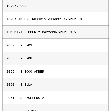
10.06.2009
IGROK IMPORT Russkiy Assorti´c/SPKP 1816
I´M MINI PEPPER z Marzemu/SPKP 1915
2057
P EROS
2058
P ERON
2059
S ECCO AMBER
2060
S ELLA
2061
S EXCELENCIA